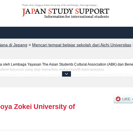
Plastic Arts | Nagoya Zokei University of Art and Design | Jika ingin belajar...
rjana di Jepang
>
Mencari tempat belajar sekolah dari Aichi Universitas
leh Lembaga Yayasan The Asian Students Cultural Association (ABK) dan Benes
 akademi kejuruan yang siap menerima mahasiswa(i) mancanegara.
niversity of Art and Design, mencakup informasi per fakultas seperti Fakultas Plas
ntuk jumlah pendaftar dan jumlah kelulusan ujian masuk mahasiswa(i) mancanega
anfaatkannya.
oya Zokei University of