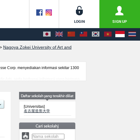
>
Nagoya Zokei University of Art and
se Corp. menyediakan informasi sekitar 1300
tic Arts, serta berbagai informasi yang berguna
ra, informasi mengenai ujian masuk, prasarana
[Universitas]
名古屋造形大学