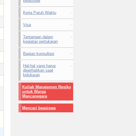
Beasiswa
Kerja Paruh Waktu
Visa
Tantangan dalam
kegiatan pertukaran
Bagian konsultasi
Hal-hal yang harus
diperhatikan saat
kelulusan
Kuliah Manajemen Resiko
untuk Warga
Mancanegara
Mencari beasiswa