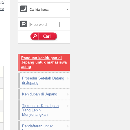
jp/
ama
Cari dari peta
Panduan kehidupan di
Jepang untuk mahasiswa
asing
Prosedur Setelah Datang
di Jepang
Kehidupan di Jepang
Tips untuk Kehidupan
Yang Lebih
Menyenangkan
Pendaftaran untuk