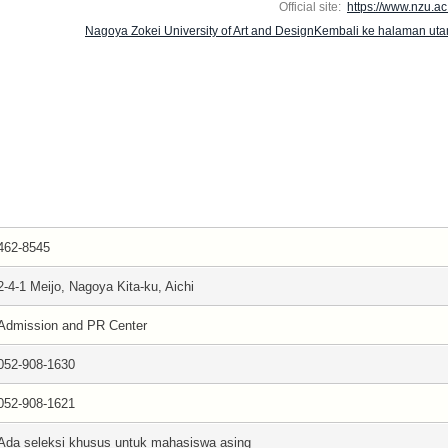
Official site:
https://www.nzu.ac.
Nagoya Zokei University of Art and DesignKembali ke halaman ut
462-8545
2-4-1 Meijo, Nagoya Kita-ku, Aichi
Admission and PR Center
052-908-1630
052-908-1621
Ada seleksi khusus untuk mahasiswa asing