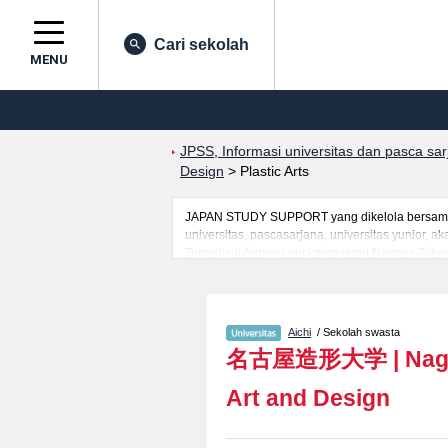
Cari sekolah
MENU
JPSS, Informasi universitas dan pasca sa
Design
>
Plastic Arts
JAPAN STUDY SUPPORT yang dikelola bersama o
universitas, pascasarjana, universitas yunior,
Tersedia informasi rinci mengenai Nagoya Zokei U
bagi mahasiswa(i) mancanegara seperti kuota u
kampus, akses jalan, dan lainnya. Silakan mem
Aichi
/ Sekolah swasta
名古屋造形大学
|
Nag
Art and Design