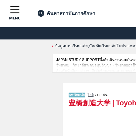
ค้นหาสถาบันการศึกษา
MENU
ข้อมูลมหาวิทยาลัย,บัณฑิตวิทยาลัยในประเทศญี่
JAPAN STUDY SUPPORTซึ่งดำเนินงานร่วมกันของ 
วิทยาลัย・วิทยาลัยระดับอนุปริญญา・วิทยาลัยอาชีวศึกษ
สำหรับนักศึกษาต่างชาติเช่นข้อมูลของแต่ละคณะ,ข้
ดังนั้นขอเชิญใช้บริการค้นหาข้อมูลตามอัธยาศัย
ไอจิ
/ เอกชน
豊橋創造大学
|
Toyoh