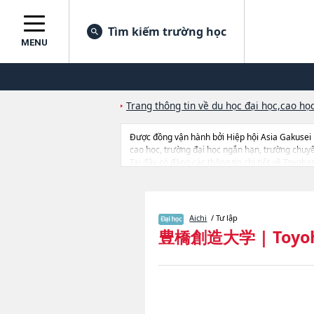
Tìm kiếm trường học
MENU
Trang thông tin về du học đại học,cao học
Được đồng vận hành bởi Hiệp hội Asia Gakusei
cao học, trường đại học ngắn hạn, trường chuy
Tại đây có đăng các thông tin chi tiết về Toyoh
and madical care, thông tin về từng ngành học, t
Aichi
/ Tư lập
豊橋創造大学
|
Toyo