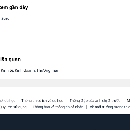
xem gần đây
i Sozo
liên quan
 Kinh tế, Kinh doanh, Thương mại
ơi du học
Thông tin có ích về du học
Thông điệp của anh chị đi trước
M
Quy ước sử dụng
Thông báo về thông tin cá nhân
Về môi trường tương thí