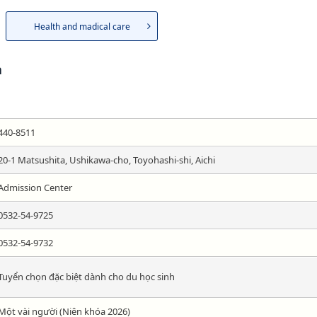
Health and madical care
n
440-8511
20-1 Matsushita, Ushikawa-cho, Toyohashi-shi, Aichi
Admission Center
0532-54-9725
0532-54-9732
Tuyển chọn đặc biệt dành cho du học sinh
Một vài người (Niên khóa 2026)