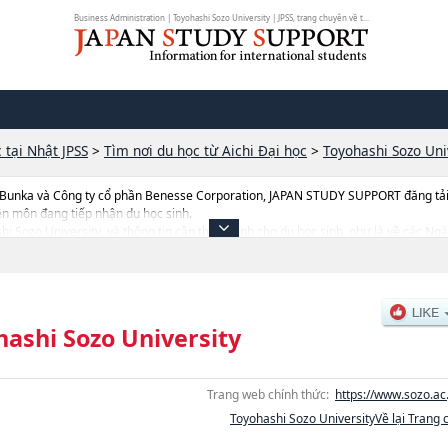
Business Administration | Toyohashi Sozo University | JPSS, trang chuyên về t...
 tại Nhật JPSS
>
Tìm nơi du học từ Aichi Đại học
>
Toyohashi Sozo Uni
 Bunka và Công ty cổ phần Benesse Corporation, JAPAN STUDY SUPPORT đăng tải c
ên môn đang tiếp nhận du học sinh.
ashi Sozo University, và thông tin cần thiết dành cho du học sinh, như là về các
hông tin liên quan đến thi tuyển như số lượng tuyển sinh, số lượng trúng tuyển, cở
hashi Sozo University
Trang web chính thức:
https://www.sozo.ac.
Toyohashi Sozo UniversityVề lại Trang 