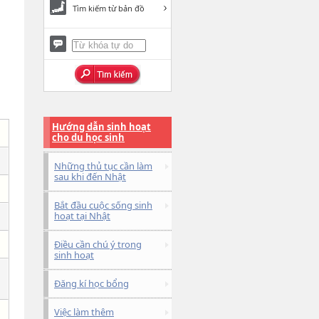
Tìm kiếm từ bản đồ
Hướng dẫn sinh hoạt
cho du học sinh
Những thủ tục cần làm
sau khi đến Nhật
Bắt đầu cuộc sống sinh
hoạt tại Nhật
Điều cần chú ý trong
sinh hoạt
Đăng kí học bổng
Việc làm thêm