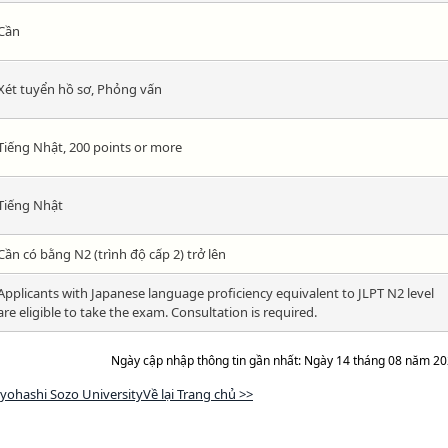
Cần
Xét tuyển hồ sơ, Phỏng vấn
Tiếng Nhật, 200 points or more
Tiếng Nhật
Cần có bằng N2 (trình độ cấp 2) trở lên
Applicants with Japanese language proficiency equivalent to JLPT N2 level
are eligible to take the exam. Consultation is required.
Ngày cập nhập thông tin gần nhất: Ngày 14 tháng 08 năm 2
yohashi Sozo UniversityVề lại Trang chủ >>