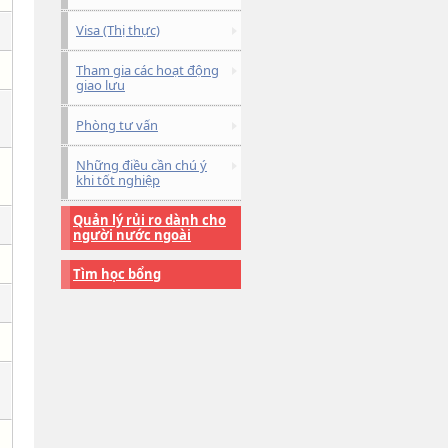
Visa (Thị thực)
Tham gia các hoạt động
giao lưu
Phòng tư vấn
Những điều cần chú ý
khi tốt nghiệp
Quản lý rủi ro dành cho
người nước ngoài
Tìm học bổng