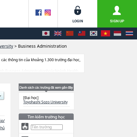
versity
>
Business Administration
ác thông tin của khoảng 1.300 trường đại học,
 Ngành Business AdministrationhoặcNgành Health
 sở trang thiết bị, hướng dẫn địa điểm v.v...
[Đại học]
Toyohashi Sozo University
jp/
chủ