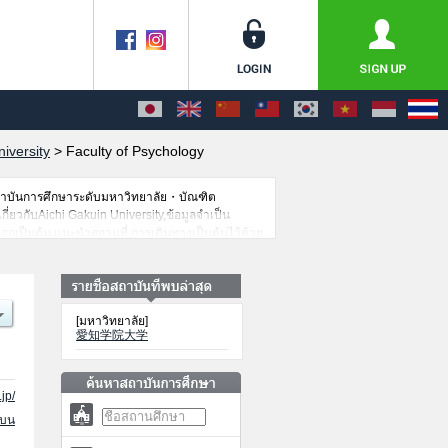
iversity
>
Faculty of Psychology
สถาบันการศึกษาระดับมหาวิทยาลัย・บัณฑิต
กี่ยวกับAichi Gakuin University,ข้อมูลจำเป็น
อกเป็นต้น,แนะนำสถานที่,การเดินทางเป็นต้นไว้ด้วย
[มหาวิทยาลัย]
愛知学院大学
jp/
นบน