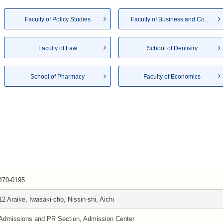
Faculty of Policy Studies
Faculty of Business and Com...
Faculty of Law
School of Dentistry
School of Pharmacy
Faculty of Economics
470-0195
12 Araike, Iwasaki-cho, Nissin-shi, Aichi
Admissions and PR Section, Admission Center