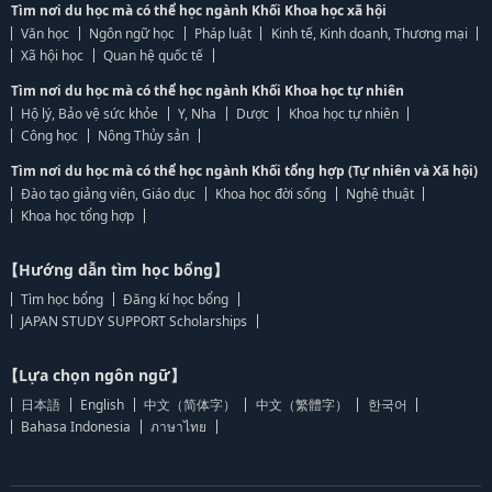
Tìm nơi du học mà có thể học ngành Khối Khoa học xã hội
Văn học
Ngôn ngữ học
Pháp luật
Kinh tế, Kinh doanh, Thương mại
Xã hội học
Quan hệ quốc tế
Tìm nơi du học mà có thể học ngành Khối Khoa học tự nhiên
Hộ lý, Bảo vệ sức khỏe
Y, Nha
Dược
Khoa học tự nhiên
Công học
Nông Thủy sản
Tìm nơi du học mà có thể học ngành Khối tổng hợp (Tự nhiên và Xã hội)
Đào tạo giảng viên, Giáo dục
Khoa học đời sống
Nghệ thuật
Khoa học tổng hợp
【Hướng dẫn tìm học bổng】
Tìm học bổng
Đăng kí học bổng
JAPAN STUDY SUPPORT Scholarships
【Lựa chọn ngôn ngữ】
日本語
English
中文（简体字）
中文（繁體字）
한국어
Bahasa Indonesia
ภาษาไทย