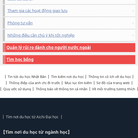
Tham gia các hoạt động giao lưu
Phòng tư vấn
Những điều cần chú ý khi tốt nghiệp
Quản lý rủi ro dành cho người nước ngoài
Tìm học bổng
Tin tức du học Nhật Bản
Tìm kiếm nơi du học
Thông tin có ích về du học
Thông điệp của anh chị đi trước
Mục lục tìm kiếm
Sơ đồ của trang web
Quy ước sử dụng
Thông báo về thông tin cá nhân
Về môi trường tương thích
Tìm nơi du học từ Aichi Đại học
【Tìm nơi du học từ ngành học】