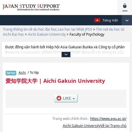
Tiếng Việt
Trang thông tin về du học đại học,cao học tại Nhật JPSS
>
Tìm nơi du học từ
Aichi Đại học
>
Aichi Gakuin University
>
Faculty of Psychology
Được đồng vận hành bởi Hiệp hội Asia Gakusei Bunka và Công ty cổ phần
Benesse Corporation, JAPAN STUDY SUPPORT đăng tải các thông tin của
khoảng 1.300 trường đại học, cao học, trường đại học ngắn hạn, trường
chuyên môn đang tiếp nhận du học sinh.
Tại đây có đăng các thông tin chi tiết về Aichi Gakuin University, và thông
Aichi
/ Tư lập
tin cần thiết dành cho du học sinh, như là về các Ngành Faculty of
LettershoặcNgành Faculty of Policy StudieshoặcNgành Faculty of Business
愛知学院大学
|
Aichi Gakuin University
and CommercehoặcNgành Faculty of ManagementhoặcNgành Faculty of
LawhoặcNgành School of DentistryhoặcNgành Faculty of Health
SciencehoặcNgành School of PharmacyhoặcNgành Faculty of
EconomicshoặcNgành Faculty of Psychology, thông tin về từng ngành học,
thông tin liên quan đến thi tuyển như số lượng tuyển sinh, số lượng trúng
tuyển, cở sở trang thiết bị, hướng dẫn địa điểm v.v...
Trang web chính thức:
https://www.agu.ac.jp/
Aichi Gakuin UniversityVề lại Trang chủ