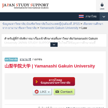
ภาษาไทย
ข้อมูลมหาวิทยาลัย,บัณฑิตวิทยาลัยในประเทศญี่ปุ่นต้องที่ JPSS
>
เลือกสถานศึกษา
จาก ยามานาชิมหาวิทยาลัย
>
Yamanashi Gakuin University
>
Law
สำหรับผู้ที่กำลังพิจารณาเรื่องเข้าศึกษาต่อที่มหาวิทยาลัยYamanashi Gakuin
University JAPAN STUDY SUPPORTเป็นเว็บไซต์ให้ข้อมูลการศึกษาต่อที่
ประเทศญี่ปุ่นสำหรับนักศึกษาต่างชาติโดยการดำเนินงานร่วมกันของ The Asian
Students Cultural Association และ Benesse Corporation มีการลงข้อมูลราย
ละเอียดของแต่ละคณะเช่นYamanashi Gakuin University คณะInternational
ยามานาชิ
/ เอกชน
College of Liberal ArtsหรือคณะBusiness AdministrationหรือคณะLaw ไว้
เป็นต้นไว้สำหรับผู้ที่ต้องการค้นหาข้อมูลการศึกษาต่อเกี่ยวกับYamanashi Gakuin
山梨学院大学
|
Yamanashi Gakuin University
University กรุณาใช้เว็บไซต์นี้เพื่อการค้นหาข้อมูลตามอัธยาศัย นอกจากนั้นยังมี
ข้อมูลของสถาบันการศึกษาระดับมหาวิทยาลัย,บัณฑิตวิทยาลัย,วิทยาลัยระดับ
อนุปริญญา,วิทยาลัยอาชีวศึกษากว่า 1,300 แห่งที่กำลังเปิดรับสมัครนักศึกษาต่าง
ชาติด้วย