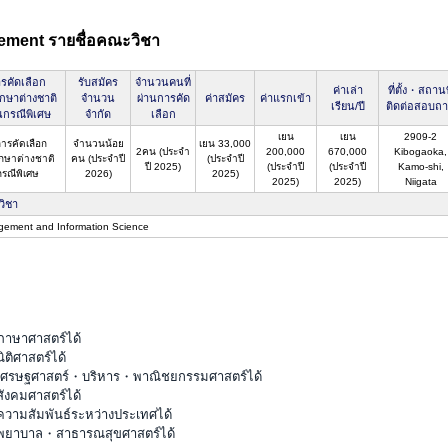
gement รายชื่อคณะวิชา
รคัดเลือก
รับสมัคร
จำนวนคนที่
ค่าเล่า
ที่ตั้ง・สถานท
ึกษาต่างชาติ
จำนวน
ผ่านการคัด
ค่าสมัคร
ค่าแรกเข้า
เรียน/ปี
ติดต่อสอบถ
นกรณีพิเศษ
จำกัด
เลือก
เยน
เยน
2909-2
การคัดเลือก
จำนวนน้อย
เยน 33,000
2คน (ประจำ
200,000
670,000
Kibogaoka,
ึกษาต่างชาติ
คน (ประจำปี
(ประจำปี
ปี 2025)
(ประจำปี
(ประจำปี
Kamo-shi,
กรณีพิเศษ
2026)
2025)
2025)
2025)
Niigata
วิชา
ement and Information Science
ภาษาศาสตร์ได้
ติศาสตร์ได้
ะเศรษฐศาสตร์・บริหาร・พาณิชยกรรมศาสตร์ได้
ังคมศาสตร์ได้
ความสัมพันธ์ระหว่างประเทศได้
ณะพยาบาล・สาธารณสุขศาสตร์ได้