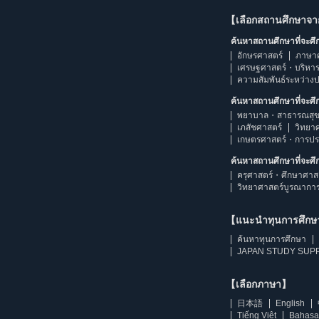
【เลือกสถานศึกษาจ
ค้นหาสถานศึกษาที่จะศ
อักษรศาสตร์
ภาษา
เศรษฐศาสตร์・บริหา
ความสัมพันธ์ระหว่าง
ค้นหาสถานศึกษาที่จะศ
พยาบาล・สาธารณสุข
เภสัชศาสตร์
วิทยา
เกษตรศาสตร์・การป
ค้นหาสถานศึกษาที่จะศ
ครุศาสตร์・ศึกษาศาส
วิทยาศาสตร์บูรณากา
【แนะนำทุนการศึก
ค้นหาทุนการศึกษา
JAPAN STUDY SUPP
【เลือกภาษา】
日本語
English
Tiếng Việt
Bahasa