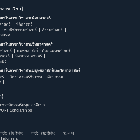
ากสาขาวิชา】
ึกษาในสาขาวิชาสายศิลปศาสตร์
ศาสตร์
นิติศาสตร์
ร・พาณิชยกรรมศาสตร์
สังคมศาสตร์
ประเทศ
ึกษาในสาขาวิชาสายวิทยาศาสตร์
ศาสตร์
แพทยศาสตร์・ทันตแพทยศาสตร์
ศาสตร์
วิศวกรรมศาสตร์
ระมง
ึกษาในสาขาวิชาสายมนุษยศาสตร์และวิทยาศาสตร์
ตร์
วิทยาศาสตร์ชีวภาพ
ศิลปกรรม
ร
ษา】
การสมัครขอรับทุนการศึกษา
ORT Scholarships
中文（简体字）
中文（繁體字）
한국어
 Indonesia