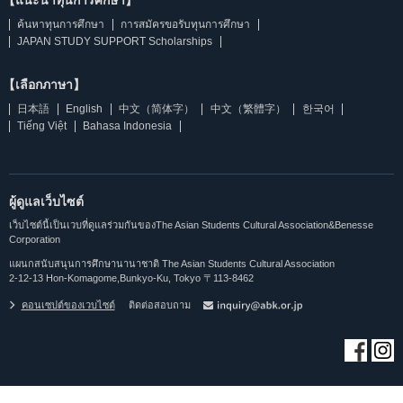
【แนะนำทุนการศึกษา】
ค้นหาทุนการศึกษา
การสมัครขอรับทุนการศึกษา
JAPAN STUDY SUPPORT Scholarships
【เลือกภาษา】
日本語
English
中文（简体字）
中文（繁體字）
한국어
Tiếng Việt
Bahasa Indonesia
ผู้ดูแลเว็บไซต์
เว็บไซต์นี้เป็นเวบที่ดูแลร่วมกันของThe Asian Students Cultural Association&Benesse
Corporation
แผนกสนับสนุนการศึกษานานาชาติ The Asian Students Cultural Association
2-12-13 Hon-Komagome,Bunkyo-Ku, Tokyo 〒113-8462
คอนเซปต์ของเวบไซต์
ติดต่อสอบถาม