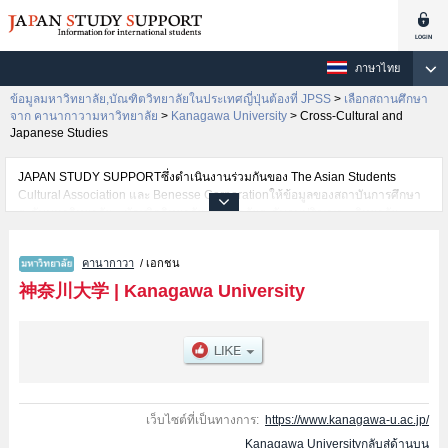
ภาษาไทย
ข้อมูลมหาวิทยาลัย,บัณฑิตวิทยาลัยในประเทศญี่ปุ่นต้องที่ JPSS
>
เลือกสถานศึกษา
จาก คานากาวามหาวิทยาลัย
>
Kanagawa University
>
Cross-Cultural and
Japanese Studies
JAPAN STUDY SUPPORTซึ่งดำเนินงานร่วมกันของ The Asian Students
Cultural Association และ Benesse Corporationให้ข้อมูลของสถาบันการศึกษา
ระดับมหาวิทยาลัย・บัณฑิตวิทยาลัย・วิทยาลัยระดับอนุปริญญา・วิทยาลัย
อาชีวศึกษากว่า1,300 แห่งที่กำลังเปิดรับสมัครนักศึกษาต่างชาติอยู่ ที่นี่จะให้
ข้อมูลรายละเอียดเกี่ยวกับKanagawa University,ข้อมูลจำเป็นสำหรับนักศึกษา
คานากาวา
/ เอกชน
ต่างชาติเช่นข้อมูลของแต่ละคณะ,ข้อมูลการสอบคัดเลือกเข้าศึกษาเช่นจำนวนคน
ที่รับสมัครหรือจำนวนคนที่ผ่านการสอบคัดเลือกเป็นต้น,แนะนำสถานที่,การเดิน
神奈川大学
|
Kanagawa University
ทางเป็นต้นไว้ด้วยดังนั้นขอเชิญใช้บริการค้นหาข้อมูลตามอัธยาศัย
เว็บไซต์ที่เป็นทางการ:
https://www.kanagawa-u.ac.jp/
Kanagawa Universityกลับสู่ด้านบน