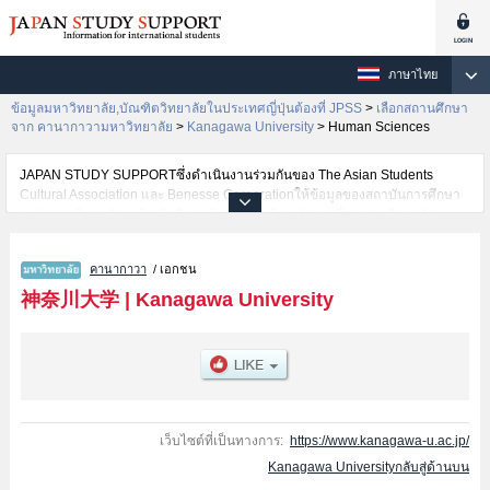
ภาษาไทย
ข้อมูลมหาวิทยาลัย,บัณฑิตวิทยาลัยในประเทศญี่ปุ่นต้องที่ JPSS
>
เลือกสถานศึกษา
จาก คานากาวามหาวิทยาลัย
>
Kanagawa University
>
Human Sciences
JAPAN STUDY SUPPORTซึ่งดำเนินงานร่วมกันของ The Asian Students
Cultural Association และ Benesse Corporationให้ข้อมูลของสถาบันการศึกษา
ระดับมหาวิทยาลัย・บัณฑิตวิทยาลัย・วิทยาลัยระดับอนุปริญญา・วิทยาลัย
อาชีวศึกษากว่า1,300 แห่งที่กำลังเปิดรับสมัครนักศึกษาต่างชาติอยู่ ที่นี่จะให้
ข้อมูลรายละเอียดเกี่ยวกับKanagawa University,ข้อมูลจำเป็นสำหรับนักศึกษา
คานากาวา
/ เอกชน
ต่างชาติเช่นข้อมูลของแต่ละคณะ,ข้อมูลการสอบคัดเลือกเข้าศึกษาเช่นจำนวนคน
ที่รับสมัครหรือจำนวนคนที่ผ่านการสอบคัดเลือกเป็นต้น,แนะนำสถานที่,การเดิน
神奈川大学
|
Kanagawa University
ทางเป็นต้นไว้ด้วยดังนั้นขอเชิญใช้บริการค้นหาข้อมูลตามอัธยาศัย
เว็บไซต์ที่เป็นทางการ:
https://www.kanagawa-u.ac.jp/
Kanagawa Universityกลับสู่ด้านบน