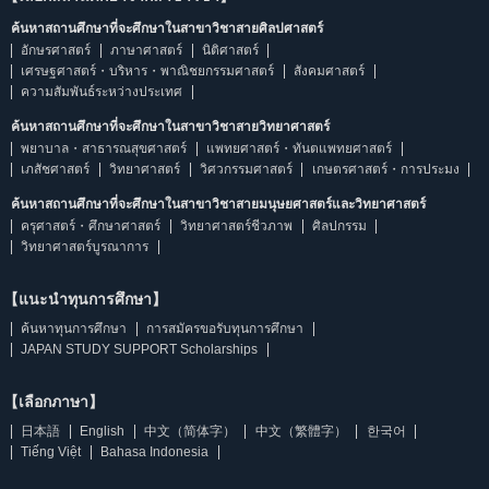
ค้นหาสถานศึกษาที่จะศึกษาในสาขาวิชาสายศิลปศาสตร์
อักษรศาสตร์
ภาษาศาสตร์
นิติศาสตร์
เศรษฐศาสตร์・บริหาร・พาณิชยกรรมศาสตร์
สังคมศาสตร์
ความสัมพันธ์ระหว่างประเทศ
ค้นหาสถานศึกษาที่จะศึกษาในสาขาวิชาสายวิทยาศาสตร์
พยาบาล・สาธารณสุขศาสตร์
แพทยศาสตร์・ทันตแพทยศาสตร์
เภสัชศาสตร์
วิทยาศาสตร์
วิศวกรรมศาสตร์
เกษตรศาสตร์・การประมง
ค้นหาสถานศึกษาที่จะศึกษาในสาขาวิชาสายมนุษยศาสตร์และวิทยาศาสตร์
ครุศาสตร์・ศึกษาศาสตร์
วิทยาศาสตร์ชีวภาพ
ศิลปกรรม
วิทยาศาสตร์บูรณาการ
【แนะนำทุนการศึกษา】
ค้นหาทุนการศึกษา
การสมัครขอรับทุนการศึกษา
JAPAN STUDY SUPPORT Scholarships
【เลือกภาษา】
日本語
English
中文（简体字）
中文（繁體字）
한국어
Tiếng Việt
Bahasa Indonesia