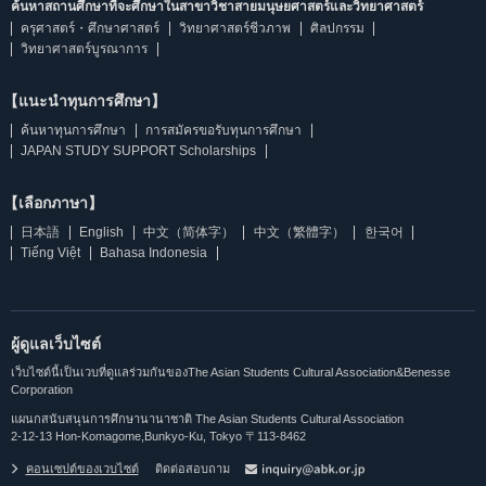
ค้นหาสถานศึกษาที่จะศึกษาในสาขาวิชาสายมนุษยศาสตร์และวิทยาศาสตร์
ครุศาสตร์・ศึกษาศาสตร์
วิทยาศาสตร์ชีวภาพ
ศิลปกรรม
วิทยาศาสตร์บูรณาการ
【แนะนำทุนการศึกษา】
ค้นหาทุนการศึกษา
การสมัครขอรับทุนการศึกษา
JAPAN STUDY SUPPORT Scholarships
【เลือกภาษา】
日本語
English
中文（简体字）
中文（繁體字）
한국어
Tiếng Việt
Bahasa Indonesia
ผู้ดูแลเว็บไซต์
เว็บไซต์นี้เป็นเวบที่ดูแลร่วมกันของThe Asian Students Cultural Association&Benesse
Corporation
แผนกสนับสนุนการศึกษานานาชาติ The Asian Students Cultural Association
2-12-13 Hon-Komagome,Bunkyo-Ku, Tokyo 〒113-8462
คอนเซปต์ของเวบไซต์
ติดต่อสอบถาม