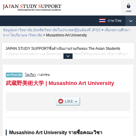
ภาษาไทย
ข้อมูลมหาวิทยาลัย,บัณฑิตวิทยาลัยในประเทศญี่ปุ่นต้องที่ JPSS
>
เลือกสถานศึกษา
จาก โตเกียวมหาวิทยาลัย
>
Musashino Art University
JAPAN STUDY SUPPORTซึ่งดำเนินงานร่วมกันของ The Asian Students
Cultural Association และ Benesse Corporationให้ข้อมูลของสถาบันการศึกษา
ระดับมหาวิทยาลัย・บัณฑิตวิทยาลัย・วิทยาลัยระดับอนุปริญญา・วิทยาลัย
อาชีวศึกษากว่า1,300 แห่งที่กำลังเปิดรับสมัครนักศึกษาต่างชาติอยู่ ที่นี่จะให้
ข้อมูลรายละเอียดเกี่ยวกับMusashino Art University,ข้อมูลจำเป็นสำหรับนักศึกษา
โตเกียว
/ เอกชน
ต่างชาติเช่นข้อมูลของแต่ละคณะ,ข้อมูลการสอบคัดเลือกเข้าศึกษาเช่นจำนวนคน
ที่รับสมัครหรือจำนวนคนที่ผ่านการสอบคัดเลือกเป็นต้น,แนะนำสถานที่,การเดิน
武蔵野美術大学
|
Musashino Art University
ทางเป็นต้นไว้ด้วยดังนั้นขอเชิญใช้บริการค้นหาข้อมูลตามอัธยาศัย
Musashino Art University รายชื่อคณะวิชา