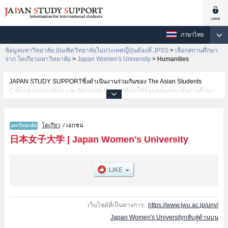
ภาษาไทย
ข้อมูลมหาวิทยาลัย,บัณฑิตวิทยาลัยในประเทศญี่ปุ่นต้องที่ JPSS
>
เลือกสถานศึกษา
จาก โตเกียวมหาวิทยาลัย
>
Japan Women's University
>
Humanities
JAPAN STUDY SUPPORTซึ่งดำเนินงานร่วมกันของ The Asian Students
Cultural Association และ Benesse Corporationให้ข้อมูลของสถาบันการศึกษา
ระดับมหาวิทยาลัย・บัณฑิตวิทยาลัย・วิทยาลัยระดับอนุปริญญา・วิทยาลัย
อาชีวศึกษากว่า1,300 แห่งที่กำลังเปิดรับสมัครนักศึกษาต่างชาติอยู่ ที่นี่จะให้
ข้อมูลรายละเอียดเกี่ยวกับJapan Women's University,ข้อมูลจำเป็นสำหรับ
โตเกียว
/ เอกชน
นักศึกษาต่างชาติเช่นข้อมูลของแต่ละคณะ,ข้อมูลการสอบคัดเลือกเข้าศึกษาเช่น
จำนวนคนที่รับสมัครหรือจำนวนคนที่ผ่านการสอบคัดเลือกเป็นต้น,แนะนำสถาน
日本女子大学
|
Japan Women's University
ที่,การเดินทางเป็นต้นไว้ด้วยดังนั้นขอเชิญใช้บริการค้นหาข้อมูลตามอัธยาศัย
เว็บไซต์ที่เป็นทางการ:
https://www.jwu.ac.jp/unv/
Japan Women's Universityกลับสู่ด้านบน