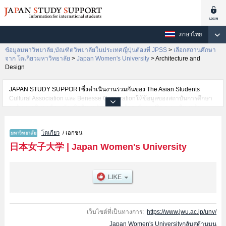
ภาษาไทย
ข้อมูลมหาวิทยาลัย,บัณฑิตวิทยาลัยในประเทศญี่ปุ่นต้องที่ JPSS
>
เลือกสถานศึกษา
จาก โตเกียวมหาวิทยาลัย
>
Japan Women's University
>
Architecture and
Design
JAPAN STUDY SUPPORTซึ่งดำเนินงานร่วมกันของ The Asian Students
Cultural Association และ Benesse Corporationให้ข้อมูลของสถาบันการศึกษา
ระดับมหาวิทยาลัย・บัณฑิตวิทยาลัย・วิทยาลัยระดับอนุปริญญา・วิทยาลัย
อาชีวศึกษากว่า1,300 แห่งที่กำลังเปิดรับสมัครนักศึกษาต่างชาติอยู่ ที่นี่จะให้
ข้อมูลรายละเอียดเกี่ยวกับJapan Women's University,ข้อมูลจำเป็นสำหรับ
โตเกียว
/ เอกชน
นักศึกษาต่างชาติเช่นข้อมูลของแต่ละคณะ,ข้อมูลการสอบคัดเลือกเข้าศึกษาเช่น
จำนวนคนที่รับสมัครหรือจำนวนคนที่ผ่านการสอบคัดเลือกเป็นต้น,แนะนำสถาน
日本女子大学
|
Japan Women's University
ที่,การเดินทางเป็นต้นไว้ด้วยดังนั้นขอเชิญใช้บริการค้นหาข้อมูลตามอัธยาศัย
เว็บไซต์ที่เป็นทางการ:
https://www.jwu.ac.jp/unv/
Japan Women's Universityกลับสู่ด้านบน