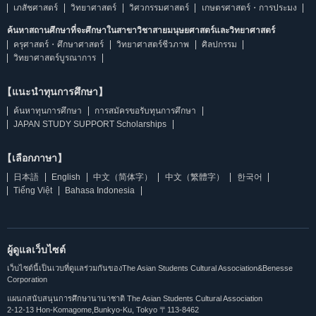
เภสัชศาสตร์
วิทยาศาสตร์
วิศวกรรมศาสตร์
เกษตรศาสตร์・การประมง
ค้นหาสถานศึกษาที่จะศึกษาในสาขาวิชาสายมนุษยศาสตร์และวิทยาศาสตร์
ครุศาสตร์・ศึกษาศาสตร์
วิทยาศาสตร์ชีวภาพ
ศิลปกรรม
วิทยาศาสตร์บูรณาการ
【แนะนำทุนการศึกษา】
ค้นหาทุนการศึกษา
การสมัครขอรับทุนการศึกษา
JAPAN STUDY SUPPORT Scholarships
【เลือกภาษา】
日本語
English
中文（简体字）
中文（繁體字）
한국어
Tiếng Việt
Bahasa Indonesia
ผู้ดูแลเว็บไซต์
เว็บไซต์นี้เป็นเวบที่ดูแลร่วมกันของThe Asian Students Cultural Association&Benesse
Corporation
แผนกสนับสนุนการศึกษานานาชาติ The Asian Students Cultural Association
2-12-13 Hon-Komagome,Bunkyo-Ku, Tokyo 〒113-8462