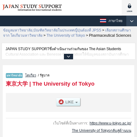
ภาษาไทย
ข้อมูลมหาวิทยาลัย,บัณฑิตวิทยาลัยในประเทศญี่ปุ่นต้องที่ JPSS
>
เลือกสถานศึกษา
จาก โตเกียวมหาวิทยาลัย
>
The University of Tokyo
>
Pharmaceutical Sciences
JAPAN STUDY SUPPORTซึ่งดำเนินงานร่วมกันของ The Asian Students
Cultural Association และ Benesse Corporationให้ข้อมูลของสถาบันการศึกษา
ระดับมหาวิทยาลัย・บัณฑิตวิทยาลัย・วิทยาลัยระดับอนุปริญญา・วิทยาลัย
อาชีวศึกษากว่า1,300 แห่งที่กำลังเปิดรับสมัครนักศึกษาต่างชาติอยู่ ที่นี่จะให้
ข้อมูลรายละเอียดเกี่ยวกับThe University of Tokyo,ข้อมูลจำเป็นสำหรับนักศึกษา
โตเกียว
/ รัฐบาล
ต่างชาติเช่นข้อมูลของแต่ละคณะ,ข้อมูลการสอบคัดเลือกเข้าศึกษาเช่นจำนวนคน
ที่รับสมัครหรือจำนวนคนที่ผ่านการสอบคัดเลือกเป็นต้น,แนะนำสถานที่,การเดิน
東京大学
|
The University of Tokyo
ทางเป็นต้นไว้ด้วยดังนั้นขอเชิญใช้บริการค้นหาข้อมูลตามอัธยาศัย
เว็บไซต์ที่เป็นทางการ:
https://www.u-tokyo.ac.jp/
The University of Tokyoกลับสู่ด้านบน