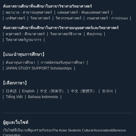
ค้นหาสถานศึกษาที่จะศึกษาในสาขาวิชาสายวิทยาศาสตร์
พยาบาล・สาธารณสุขศาสตร์
แพทยศาสตร์・ทันตแพทยศาสตร์
เภสัชศาสตร์
วิทยาศาสตร์
วิศวกรรมศาสตร์
เกษตรศาสตร์・การประมง
ค้นหาสถานศึกษาที่จะศึกษาในสาขาวิชาสายมนุษยศาสตร์และวิทยาศาสตร์
ครุศาสตร์・ศึกษาศาสตร์
วิทยาศาสตร์ชีวภาพ
ศิลปกรรม
วิทยาศาสตร์บูรณาการ
【แนะนำทุนการศึกษา】
ค้นหาทุนการศึกษา
การสมัครขอรับทุนการศึกษา
JAPAN STUDY SUPPORT Scholarships
【เลือกภาษา】
日本語
English
中文（简体字）
中文（繁體字）
한국어
Tiếng Việt
Bahasa Indonesia
ผู้ดูแลเว็บไซต์
เว็บไซต์นี้เป็นเวบที่ดูแลร่วมกันของThe Asian Students Cultural Association&Benesse
Corporation