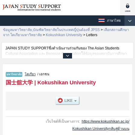
ภาษาไทย
ข้อมูลมหาวิทยาลัย,บัณฑิตวิทยาลัยในประเทศญี่ปุ่นต้องที่ JPSS
>
เลือกสถานศึกษา
จาก โตเกียวมหาวิทยาลัย
>
Kokushikan University
>
Letters
JAPAN STUDY SUPPORTซึ่งดำเนินงานร่วมกันของ The Asian Students
Cultural Association และ Benesse Corporationให้ข้อมูลของสถาบันการศึกษา
ระดับมหาวิทยาลัย・บัณฑิตวิทยาลัย・วิทยาลัยระดับอนุปริญญา・วิทยาลัย
อาชีวศึกษากว่า1,300 แห่งที่กำลังเปิดรับสมัครนักศึกษาต่างชาติอยู่ ที่นี่จะให้
ข้อมูลรายละเอียดเกี่ยวกับKokushikan University,ข้อมูลจำเป็นสำหรับนักศึกษา
โตเกียว
/ เอกชน
ต่างชาติเช่นข้อมูลของแต่ละคณะ,ข้อมูลการสอบคัดเลือกเข้าศึกษาเช่นจำนวนคน
ที่รับสมัครหรือจำนวนคนที่ผ่านการสอบคัดเลือกเป็นต้น,แนะนำสถานที่,การเดิน
国士舘大学
|
Kokushikan University
ทางเป็นต้นไว้ด้วยดังนั้นขอเชิญใช้บริการค้นหาข้อมูลตามอัธยาศัย
เว็บไซต์ที่เป็นทางการ:
https://www.kokushikan.ac.jp/
Kokushikan Universityกลับสู่ด้านบน