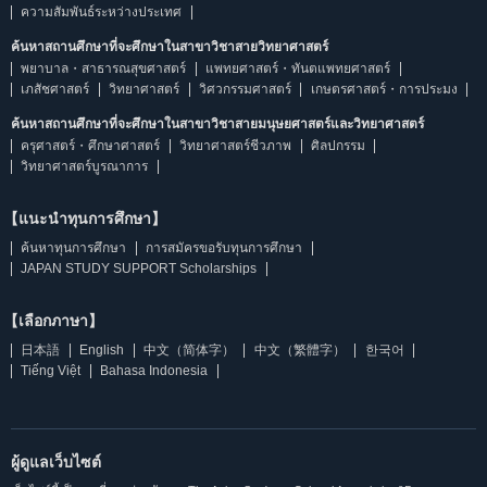
ความสัมพันธ์ระหว่างประเทศ
ค้นหาสถานศึกษาที่จะศึกษาในสาขาวิชาสายวิทยาศาสตร์
พยาบาล・สาธารณสุขศาสตร์
แพทยศาสตร์・ทันตแพทยศาสตร์
เภสัชศาสตร์
วิทยาศาสตร์
วิศวกรรมศาสตร์
เกษตรศาสตร์・การประมง
ค้นหาสถานศึกษาที่จะศึกษาในสาขาวิชาสายมนุษยศาสตร์และวิทยาศาสตร์
ครุศาสตร์・ศึกษาศาสตร์
วิทยาศาสตร์ชีวภาพ
ศิลปกรรม
วิทยาศาสตร์บูรณาการ
【แนะนำทุนการศึกษา】
ค้นหาทุนการศึกษา
การสมัครขอรับทุนการศึกษา
JAPAN STUDY SUPPORT Scholarships
【เลือกภาษา】
日本語
English
中文（简体字）
中文（繁體字）
한국어
Tiếng Việt
Bahasa Indonesia
ผู้ดูแลเว็บไซต์