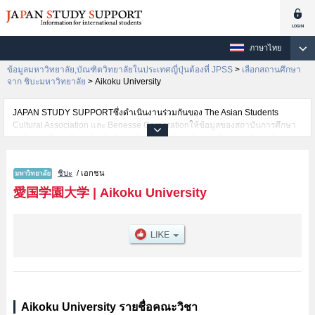
ภาษาไทย
ข้อมูลมหาวิทยาลัย,บัณฑิตวิทยาลัยในประเทศญี่ปุ่นต้องที่ JPSS
>
เลือกสถานศึกษา
จาก ชิบะมหาวิทยาลัย
>
Aikoku University
JAPAN STUDY SUPPORTซึ่งดำเนินงานร่วมกันของ The Asian Students
Cultural Association และ Benesse Corporationให้ข้อมูลของสถาบันการศึกษา
ระดับมหาวิทยาลัย・บัณฑิตวิทยาลัย・วิทยาลัยระดับอนุปริญญา・วิทยาลัย
อาชีวศึกษากว่า1,300 แห่งที่กำลังเปิดรับสมัครนักศึกษาต่างชาติอยู่ ที่นี่จะให้
ข้อมูลรายละเอียดเกี่ยวกับAikoku University,ข้อมูลจำเป็นสำหรับนักศึกษาต่าง
ชิบะ
/ เอกชน
ชาติเช่นข้อมูลของแต่ละคณะ,ข้อมูลการสอบคัดเลือกเข้าศึกษาเช่นจำนวนคนที่รับ
สมัครหรือจำนวนคนที่ผ่านการสอบคัดเลือกเป็นต้น,แนะนำสถานที่,การเดินทาง
愛国学園大学
|
Aikoku University
เป็นต้นไว้ด้วยดังนั้นขอเชิญใช้บริการค้นหาข้อมูลตามอัธยาศัย
Aikoku University รายชื่อคณะวิชา