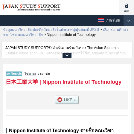
ภาษาไทย
ข้อมูลมหาวิทยาลัย,บัณฑิตวิทยาลัยในประเทศญี่ปุ่นต้องที่ JPSS
>
เลือกสถานศึกษา
จาก ไซตามะมหาวิทยาลัย
>
Nippon Institute of Technology
JAPAN STUDY SUPPORTซึ่งดำเนินงานร่วมกันของ The Asian Students
Cultural Association และ Benesse Corporationให้ข้อมูลของสถาบันการศึกษา
ระดับมหาวิทยาลัย・บัณฑิตวิทยาลัย・วิทยาลัยระดับอนุปริญญา・วิทยาลัย
อาชีวศึกษากว่า1,300 แห่งที่กำลังเปิดรับสมัครนักศึกษาต่างชาติอยู่ ที่นี่จะให้
ข้อมูลรายละเอียดเกี่ยวกับNippon Institute of Technology,ข้อมูลจำเป็นสำหรับ
ไซตามะ
/ เอกชน
นักศึกษาต่างชาติเช่นข้อมูลของแต่ละคณะ,ข้อมูลการสอบคัดเลือกเข้าศึกษาเช่น
จำนวนคนที่รับสมัครหรือจำนวนคนที่ผ่านการสอบคัดเลือกเป็นต้น,แนะนำสถาน
日本工業大学
|
Nippon Institute of Technology
ที่,การเดินทางเป็นต้นไว้ด้วยดังนั้นขอเชิญใช้บริการค้นหาข้อมูลตามอัธยาศัย
Nippon Institute of Technology รายชื่อคณะวิชา