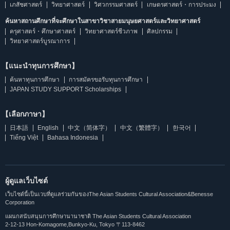
เภสัชศาสตร์
วิทยาศาสตร์
วิศวกรรมศาสตร์
เกษตรศาสตร์・การประมง
ค้นหาสถานศึกษาที่จะศึกษาในสาขาวิชาสายมนุษยศาสตร์และวิทยาศาสตร์
ครุศาสตร์・ศึกษาศาสตร์
วิทยาศาสตร์ชีวภาพ
ศิลปกรรม
วิทยาศาสตร์บูรณาการ
【แนะนำทุนการศึกษา】
ค้นหาทุนการศึกษา
การสมัครขอรับทุนการศึกษา
JAPAN STUDY SUPPORT Scholarships
【เลือกภาษา】
日本語
English
中文（简体字）
中文（繁體字）
한국어
Tiếng Việt
Bahasa Indonesia
ผู้ดูแลเว็บไซต์
เว็บไซต์นี้เป็นเวบที่ดูแลร่วมกันของThe Asian Students Cultural Association&Benesse
Corporation
แผนกสนับสนุนการศึกษานานาชาติ The Asian Students Cultural Association
2-12-13 Hon-Komagome,Bunkyo-Ku, Tokyo 〒113-8462