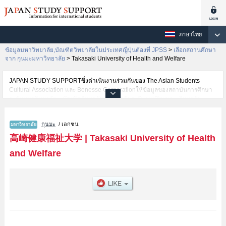
ภาษาไทย
ข้อมูลมหาวิทยาลัย,บัณฑิตวิทยาลัยในประเทศญี่ปุ่นต้องที่ JPSS
>
เลือกสถานศึกษา
จาก กุนมะมหาวิทยาลัย
>
Takasaki University of Health and Welfare
JAPAN STUDY SUPPORTซึ่งดำเนินงานร่วมกันของ The Asian Students
Cultural Association และ Benesse Corporationให้ข้อมูลของสถาบันการศึกษา
ระดับมหาวิทยาลัย・บัณฑิตวิทยาลัย・วิทยาลัยระดับอนุปริญญา・วิทยาลัย
อาชีวศึกษากว่า1,300 แห่งที่กำลังเปิดรับสมัครนักศึกษาต่างชาติอยู่ ที่นี่จะให้
ข้อมูลรายละเอียดเกี่ยวกับTakasaki University of Health and Welfare,ข้อมูล
กุนมะ
/ เอกชน
จำเป็นสำหรับนักศึกษาต่างชาติเช่นข้อมูลของแต่ละคณะ,ข้อมูลการสอบคัดเลือก
เข้าศึกษาเช่นจำนวนคนที่รับสมัครหรือจำนวนคนที่ผ่านการสอบคัดเลือก
高崎健康福祉大学
|
Takasaki University of Health
เป็นต้น,แนะนำสถานที่,การเดินทางเป็นต้นไว้ด้วยดังนั้นขอเชิญใช้บริการค้นหา
and Welfare
ข้อมูลตามอัธยาศัย