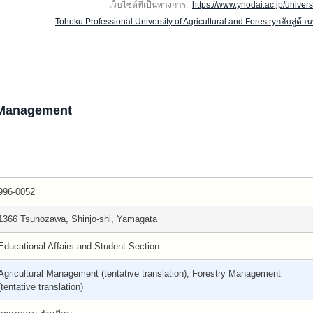
เว็บไซต์ที่เป็นทางการ:
https://www.ynodai.ac.jp/universi
Tohoku Professional University of Agricultural and Forestryกลับสู่ด้า
y Management
996-0052
1366 Tsunozawa, Shinjo-shi, Yamagata
Educational Affairs and Student Section
Agricultural Management (tentative translation), Forestry Management
(tentative translation)