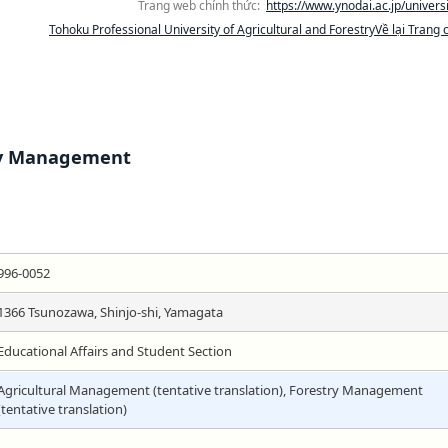
Trang web chính thức:
https://www.ynodai.ac.jp/universi
Tohoku Professional University of Agricultural and ForestryVề lại Trang 
ry Management
996-0052
1366 Tsunozawa, Shinjo-shi, Yamagata
Educational Affairs and Student Section
Agricultural Management (tentative translation), Forestry Management
(tentative translation)