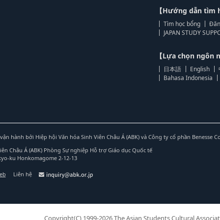
【Hướng dẫn tìm 
Tìm học bổng
Đăn
JAPAN STUDY SUPPO
【Lựa chọn ngôn
日本語
English
Bahasa Indonesia
vận hành bởi Hiệp hội Văn hóa Sinh Viên Châu Á (ABK) và Công ty cổ phần Benesse C
Viên Châu Á (ABK) Phòng Sự nghiệp Hỗ trợ Giáo dục Quốc tế
nkyo-ku Honkomagome 2-12-13
web
Liên hệ
Copyright(C) 1999-2026 The Asian Students Cultural Associat