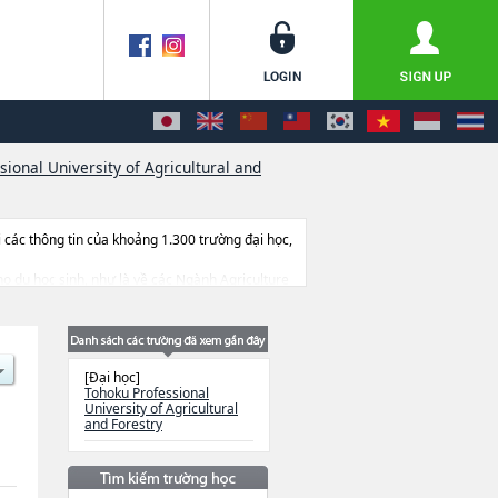
ional University of Agricultural and
ác thông tin của khoảng 1.300 trường đại học,
cho du học sinh, như là về các Ngành Agriculture
n sinh, số lượng trúng tuyển, cở sở trang thiết
[Đại học]
Tohoku Professional
University of Agricultural
and Forestry