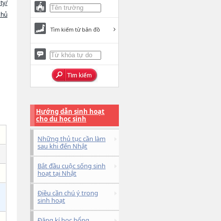
ty/
chủ
Tìm kiếm từ bản đồ
Hướng dẫn sinh hoạt
cho du học sinh
Những thủ tục cần làm
sau khi đến Nhật
Bắt đầu cuộc sống sinh
hoạt tại Nhật
Điều cần chú ý trong
sinh hoạt
Đăng kí học bổng