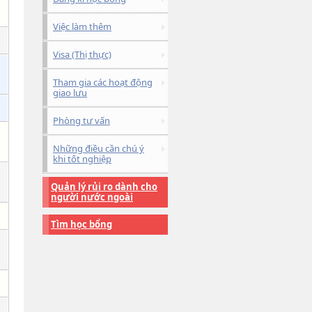
Việc làm thêm
Visa (Thị thực)
Tham gia các hoạt động
giao lưu
Phòng tư vấn
Những điều cần chú ý
khi tốt nghiệp
Quản lý rủi ro dành cho
người nước ngoài
Tìm học bổng