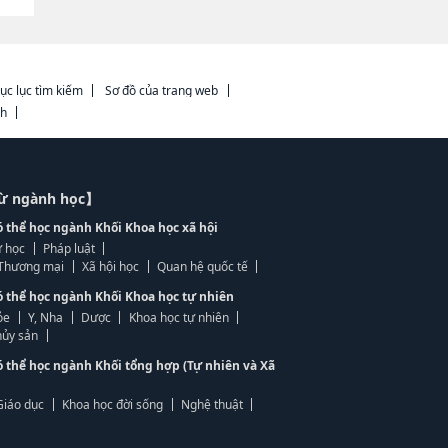
ục lục tìm kiếm
Sơ đồ của trang web
ch
từ ngành học】
ó thể học ngành Khối Khoa học xã hội
 học
Pháp luật
, Thương mại
Xã hội học
Quan hệ quốc tế
ó thể học ngành Khối Khoa học tự nhiên
ỏe
Y, Nha
Dược
Khoa học tự nhiên
ủy sản
ó thể học ngành Khối tổng hợp (Tự nhiên và Xã
Giáo dục
Khoa học đời sống
Nghệ thuật