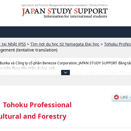
Agriculture and Forestry Management (tentative translation) | Tohoku Professi...
 tại Nhật JPSS
>
Tìm nơi du học từ Yamagata Đại học
>
Tohoku Profess
gement (tentative translation)
 Bunka và Công ty cổ phần Benesse Corporation, JAPAN STUDY SUPPORT đăng tải c
ên môn đang tiếp nhận du học sinh.
 Professional University of Agricultural and Forestry, và thông tin cần thiết dành 
, thông tin về từng ngành học, thông tin liên quan đến thi tuyển như số lượng tuyể
|
Tohoku Professional
ultural and Forestry