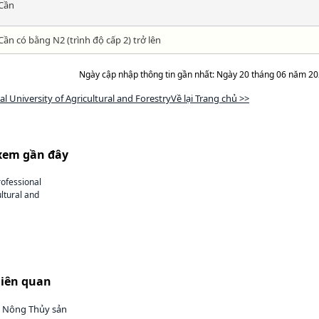
Cần
Cần có bằng N2 (trình độ cấp 2) trở lên
Ngày cập nhập thông tin gần nhất: Ngày 20 tháng 06 năm 2
l University of Agricultural and ForestryVề lại Trang chủ >>
xem gần đây
ofessional
ultural and
liên quan
h Nông Thủy sản