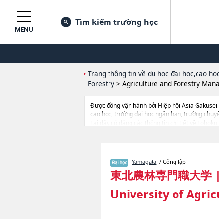
Tìm kiếm trường học
MENU
Trang thông tin về du học đại học,cao học
Forestry
>
Agriculture and Forestry Mana
Được đồng vận hành bởi Hiệp hội Asia Gakusei
cao học, trường đại học ngắn hạn, trường chuy
Tại đây có đăng các thông tin chi tiết về Tohoku
and Forestry Management (tentative translation)
bị, hướng dẫn địa điểm v.v...
Yamagata
/ Công lập
東北農林専門職大学
University of Agric