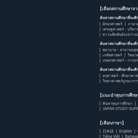
【เลือกสถานศึกษาจ
ค้นหาสถานศึกษาที่จะศ
อักษรศาสตร์
ภาษา
เศรษฐศาสตร์・บริหา
ความสัมพันธ์ระหว่าง
ค้นหาสถานศึกษาที่จะศ
พยาบาล・สาธารณสุข
เภสัชศาสตร์
วิทยา
เกษตรศาสตร์・การป
ค้นหาสถานศึกษาที่จะศ
ครุศาสตร์・ศึกษาศาส
วิทยาศาสตร์บูรณากา
【แนะนำทุนการศึก
ค้นหาทุนการศึกษา
JAPAN STUDY SUPP
【เลือกภาษา】
日本語
English
Tiếng Việt
Bahasa