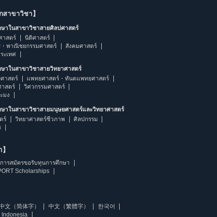
ากสาขาวิชา】
ึกษาในสาขาวิชาสายศิลปศาสตร์
ศาสตร์
นิติศาสตร์
ร・พาณิชยกรรมศาสตร์
สังคมศาสตร์
ประเทศ
ึกษาในสาขาวิชาสายวิทยาศาสตร์
ศาสตร์
แพทยศาสตร์・ทันตแพทยศาสตร์
ศาสตร์
วิศวกรรมศาสตร์
ระมง
ึกษาในสาขาวิชาสายมนุษยศาสตร์และวิทยาศาสตร์
ตร์
วิทยาศาสตร์ชีวภาพ
ศิลปกรรม
ร
ษา】
การสมัครขอรับทุนการศึกษา
ORT Scholarships
中文（简体字）
中文（繁體字）
한국어
 Indonesia