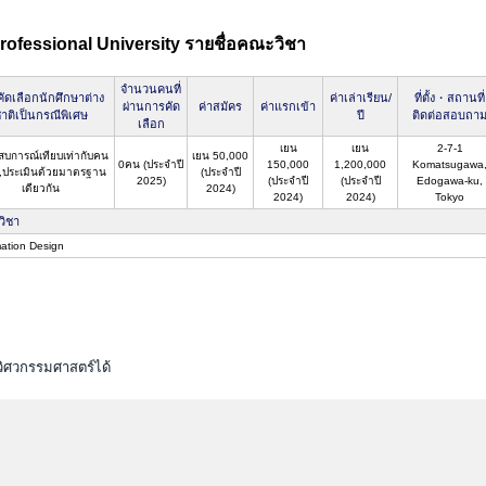
rofessional University รายชื่อคณะวิชา
จำนวนคนที่
ัดเลือกนักศึกษาต่าง
ค่าเล่าเรียน/
ที่ตั้ง・สถานที่
ผ่านการคัด
ค่าสมัคร
ค่าแรกเข้า
าติเป็นกรณีพิเศษ
ปี
ติดต่อสอบถา
เลือก
เยน
เยน
2-7-1
สบการณ์เทียบเท่ากับคน
เยน 50,000
0คน (ประจำปี
150,000
1,200,000
Komatsugawa
่น,ประเมินด้วยมาตรฐาน
(ประจำปี
2025)
(ประจำปี
(ประจำปี
Edogawa-ku,
เดียวกัน
2024)
2024)
2024)
Tokyo
วิชา
mation Design
วิศวกรรมศาสตร์ได้