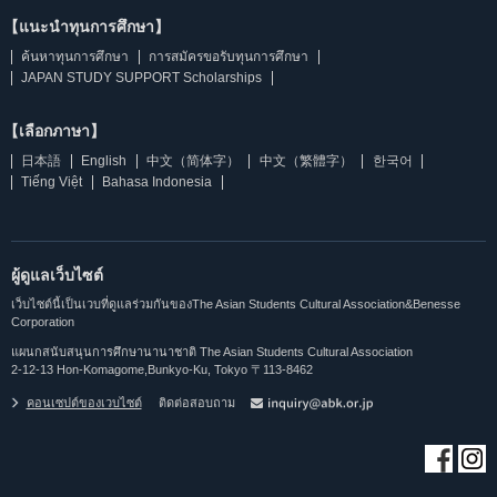
【แนะนำทุนการศึกษา】
ค้นหาทุนการศึกษา
การสมัครขอรับทุนการศึกษา
JAPAN STUDY SUPPORT Scholarships
【เลือกภาษา】
日本語
English
中文（简体字）
中文（繁體字）
한국어
Tiếng Việt
Bahasa Indonesia
ผู้ดูแลเว็บไซต์
เว็บไซต์นี้เป็นเวบที่ดูแลร่วมกันของThe Asian Students Cultural Association&Benesse
Corporation
แผนกสนับสนุนการศึกษานานาชาติ The Asian Students Cultural Association
2-12-13 Hon-Komagome,Bunkyo-Ku, Tokyo 〒113-8462
คอนเซปต์ของเวบไซต์
ติดต่อสอบถาม