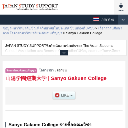
ภาษาไทย
ข้อมูลมหาวิทยาลัย,บัณฑิตวิทยาลัยในประเทศญี่ปุ่นต้องที่ JPSS
>
เลือกสถานศึกษา
จาก โอคายามาวิทยาลัยระดับอนุปริญญา
>
Sanyo Gakuen College
JAPAN STUDY SUPPORTซึ่งดำเนินงานร่วมกันของ The Asian Students
Cultural Association และ Benesse Corporationให้ข้อมูลของสถาบันการศึกษา
ระดับมหาวิทยาลัย・บัณฑิตวิทยาลัย・วิทยาลัยระดับอนุปริญญา・วิทยาลัย
อาชีวศึกษากว่า1,300 แห่งที่กำลังเปิดรับสมัครนักศึกษาต่างชาติอยู่ ที่นี่จะให้
ข้อมูลรายละเอียดเกี่ยวกับSanyo Gakuen College,ข้อมูลจำเป็นสำหรับนักศึกษา
โอคายามา
/ เอกชน
ต่างชาติเช่นข้อมูลของแต่ละคณะ,ข้อมูลการสอบคัดเลือกเข้าศึกษาเช่นจำนวนคน
ที่รับสมัครหรือจำนวนคนที่ผ่านการสอบคัดเลือกเป็นต้น,แนะนำสถานที่,การเดิน
山陽学園短期大学
|
Sanyo Gakuen College
ทางเป็นต้นไว้ด้วยดังนั้นขอเชิญใช้บริการค้นหาข้อมูลตามอัธยาศัย
Sanyo Gakuen College รายชื่อคณะวิชา