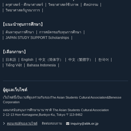
ครุศาสตร์・ศึกษาศาสตร์
วิทยาศาสตร์ชีวภาพ
ศิลปกรรม
วิทยาศาสตร์บูรณาการ
【แนะนำทุนการศึกษา】
ค้นหาทุนการศึกษา
การสมัครขอรับทุนการศึกษา
JAPAN STUDY SUPPORT Scholarships
【เลือกภาษา】
日本語
English
中文（简体字）
中文（繁體字）
한국어
Tiếng Việt
Bahasa Indonesia
ผู้ดูแลเว็บไซต์
เว็บไซต์นี้เป็นเวบที่ดูแลร่วมกันของThe Asian Students Cultural Association&Benesse
Corporation
แผนกสนับสนุนการศึกษานานาชาติ The Asian Students Cultural Association
2-12-13 Hon-Komagome,Bunkyo-Ku, Tokyo 〒113-8462
คอนเซปต์ของเวบไซต์
ติดต่อสอบถาม