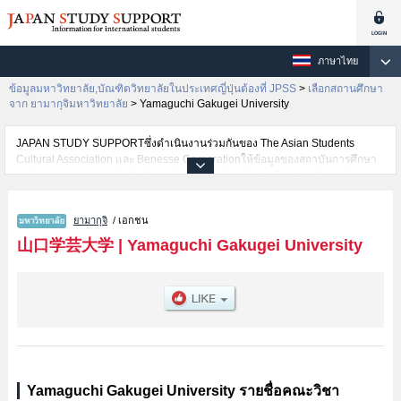
ภาษาไทย
ข้อมูลมหาวิทยาลัย,บัณฑิตวิทยาลัยในประเทศญี่ปุ่นต้องที่ JPSS
>
เลือกสถานศึกษา
จาก ยามากุจิมหาวิทยาลัย
>
Yamaguchi Gakugei University
JAPAN STUDY SUPPORTซึ่งดำเนินงานร่วมกันของ The Asian Students
Cultural Association และ Benesse Corporationให้ข้อมูลของสถาบันการศึกษา
ระดับมหาวิทยาลัย・บัณฑิตวิทยาลัย・วิทยาลัยระดับอนุปริญญา・วิทยาลัย
อาชีวศึกษากว่า1,300 แห่งที่กำลังเปิดรับสมัครนักศึกษาต่างชาติอยู่ ที่นี่จะให้
ข้อมูลรายละเอียดเกี่ยวกับYamaguchi Gakugei University,ข้อมูลจำเป็นสำหรับ
ยามากุจิ
/ เอกชน
นักศึกษาต่างชาติเช่นข้อมูลของแต่ละคณะ,ข้อมูลการสอบคัดเลือกเข้าศึกษาเช่น
จำนวนคนที่รับสมัครหรือจำนวนคนที่ผ่านการสอบคัดเลือกเป็นต้น,แนะนำสถาน
山口学芸大学
|
Yamaguchi Gakugei University
ที่,การเดินทางเป็นต้นไว้ด้วยดังนั้นขอเชิญใช้บริการค้นหาข้อมูลตามอัธยาศัย
Yamaguchi Gakugei University รายชื่อคณะวิชา