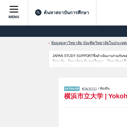
ค้นหาสถาบันการศึกษา
MENU
ข้อมูลมหาวิทยาลัย,บัณฑิตวิทยาลัยในประเทศญี่
JAPAN STUDY SUPPORTซึ่งดำเนินงานร่วมกันของ 
วิทยาลัย・วิทยาลัยระดับอนุปริญญา・วิทยาลัยอาชีวศึกษ
สำหรับนักศึกษาต่างชาติเช่นข้อมูลของแต่ละคณะ,ข้
ดังนั้นขอเชิญใช้บริการค้นหาข้อมูลตามอัธยาศัย
คานากาวา
/ ท้องถิ่น
横浜市立大学
|
Yokoh