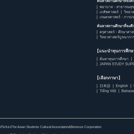
ค้นหาสถานศึกษาที่จะศ
พยาบาล・สาธารณสุข
เภสัชศาสตร์
วิทยา
เกษตรศาสตร์・การป
ค้นหาสถานศึกษาที่จะศ
ครุศาสตร์・ศึกษาศาส
วิทยาศาสตร์บูรณากา
【แนะนำทุนการศึก
ค้นหาทุนการศึกษา
JAPAN STUDY SUPP
【เลือกภาษา】
日本語
English
Tiếng Việt
Bahasa
ร่วมกันของThe Asian Students Cultural Association&Benesse Corporation