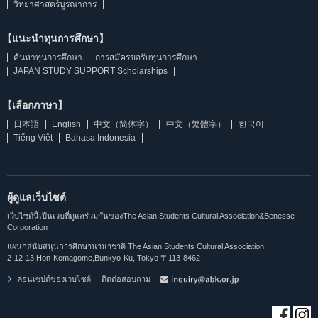
วิทยาศาสตร์บูรณาการ
【แนะนำทุนการศึกษา】
ค้นหาทุนการศึกษา
การสมัครขอรับทุนการศึกษา
JAPAN STUDY SUPPORT Scholarships
【เลือกภาษา】
日本語
English
中文（简体字）
中文（繁體字）
한국어
Tiếng Việt
Bahasa Indonesia
ผู้ดูแลเว็บไซต์
เว็บไซต์นี้เป็นเวบที่ดูแลร่วมกันของThe Asian Students Cultural Association&Benesse
Corporation
แผนกสนับสนุนการศึกษานานาชาติ The Asian Students Cultural Association
2-12-13 Hon-Komagome,Bunkyo-Ku, Tokyo 〒113-8462
คอนเซปต์ของเวบไซต์
ติดต่อสอบถาม