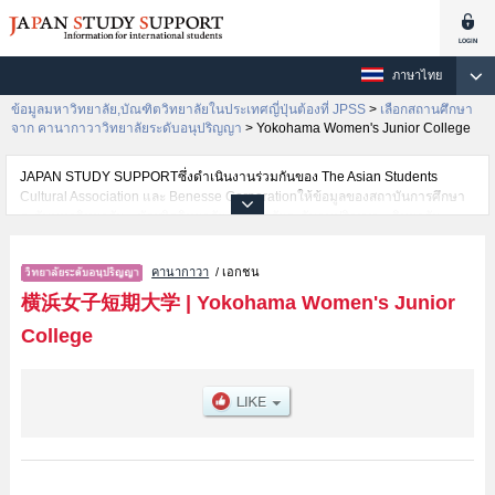
ภาษาไทย
ข้อมูลมหาวิทยาลัย,บัณฑิตวิทยาลัยในประเทศญี่ปุ่นต้องที่ JPSS
>
เลือกสถานศึกษา
จาก คานากาวาวิทยาลัยระดับอนุปริญญา
>
Yokohama Women's Junior College
JAPAN STUDY SUPPORTซึ่งดำเนินงานร่วมกันของ The Asian Students
Cultural Association และ Benesse Corporationให้ข้อมูลของสถาบันการศึกษา
ระดับมหาวิทยาลัย・บัณฑิตวิทยาลัย・วิทยาลัยระดับอนุปริญญา・วิทยาลัย
อาชีวศึกษากว่า1,300 แห่งที่กำลังเปิดรับสมัครนักศึกษาต่างชาติอยู่ ที่นี่จะให้
ข้อมูลรายละเอียดเกี่ยวกับYokohama Women's Junior College,ข้อมูลจำเป็น
คานากาวา
/ เอกชน
สำหรับนักศึกษาต่างชาติเช่นข้อมูลของแต่ละคณะ,ข้อมูลการสอบคัดเลือกเข้า
ศึกษาเช่นจำนวนคนที่รับสมัครหรือจำนวนคนที่ผ่านการสอบคัดเลือก
横浜女子短期大学
|
Yokohama Women's Junior
เป็นต้น,แนะนำสถานที่,การเดินทางเป็นต้นไว้ด้วยดังนั้นขอเชิญใช้บริการค้นหา
College
ข้อมูลตามอัธยาศัย