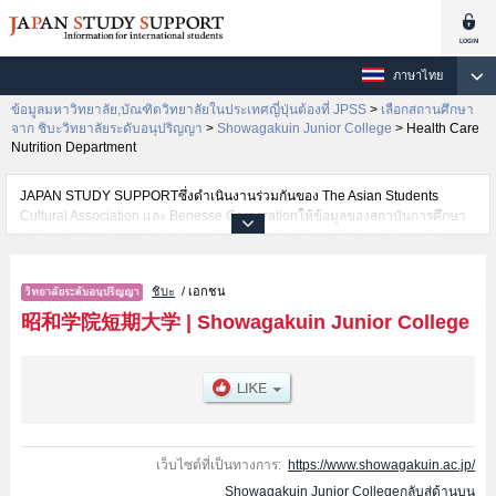
ภาษาไทย
ข้อมูลมหาวิทยาลัย,บัณฑิตวิทยาลัยในประเทศญี่ปุ่นต้องที่ JPSS
>
เลือกสถานศึกษา
จาก ชิบะวิทยาลัยระดับอนุปริญญา
>
Showagakuin Junior College
>
Health Care
Nutrition Department
JAPAN STUDY SUPPORTซึ่งดำเนินงานร่วมกันของ The Asian Students
Cultural Association และ Benesse Corporationให้ข้อมูลของสถาบันการศึกษา
ระดับมหาวิทยาลัย・บัณฑิตวิทยาลัย・วิทยาลัยระดับอนุปริญญา・วิทยาลัย
อาชีวศึกษากว่า1,300 แห่งที่กำลังเปิดรับสมัครนักศึกษาต่างชาติอยู่ ที่นี่จะให้
ข้อมูลรายละเอียดเกี่ยวกับShowagakuin Junior College,ข้อมูลจำเป็นสำหรับ
ชิบะ
/ เอกชน
นักศึกษาต่างชาติเช่นข้อมูลของแต่ละคณะ,ข้อมูลการสอบคัดเลือกเข้าศึกษาเช่น
จำนวนคนที่รับสมัครหรือจำนวนคนที่ผ่านการสอบคัดเลือกเป็นต้น,แนะนำสถาน
昭和学院短期大学
|
Showagakuin Junior College
ที่,การเดินทางเป็นต้นไว้ด้วยดังนั้นขอเชิญใช้บริการค้นหาข้อมูลตามอัธยาศัย
เว็บไซต์ที่เป็นทางการ:
https://www.showagakuin.ac.jp/
Showagakuin Junior Collegeกลับสู่ด้านบน