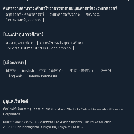
ค้นหาสถานศึกษาที่จะศึกษาในสาขาวิชาสายมนุษยศาสตร์และวิทยาศาสตร์
ครุศาสตร์・ศึกษาศาสตร์
วิทยาศาสตร์ชีวภาพ
ศิลปกรรม
วิทยาศาสตร์บูรณาการ
【แนะนำทุนการศึกษา】
ค้นหาทุนการศึกษา
การสมัครขอรับทุนการศึกษา
JAPAN STUDY SUPPORT Scholarships
【เลือกภาษา】
日本語
English
中文（简体字）
中文（繁體字）
한국어
Tiếng Việt
Bahasa Indonesia
ผู้ดูแลเว็บไซต์
เว็บไซต์นี้เป็นเวบที่ดูแลร่วมกันของThe Asian Students Cultural Association&Benesse
Corporation
แผนกสนับสนุนการศึกษานานาชาติ The Asian Students Cultural Association
2-12-13 Hon-Komagome,Bunkyo-Ku, Tokyo 〒113-8462