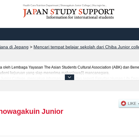
Health Care Nutrition Department | Showagakuin Junior College | Jika ingin be...
rjana di Jepang
>
Mencari tempat belajar sekolah dari Chiba Junior col
leh Lembaga Yayasan The Asian Students Cultural Association (ABK) dan Benes
 akademi kejuruan yang siap menerima mahasiswa(i) mancanegara.
Junior College, mencakup informasi per fakultas seperti Fakultas Human Life Dep
guna bagi mahasiswa(i) mancanegara seperti kuota untuk jumlah pendaftar dan ju
prasarana kampus, akses jalan, dan lainnya. Silakan memanfaatkannya.
howagakuin Junior