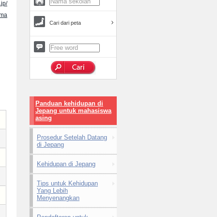
jp/
ama
Cari dari peta
Panduan kehidupan di
Jepang untuk mahasiswa
asing
Prosedur Setelah Datang
di Jepang
Kehidupan di Jepang
Tips untuk Kehidupan
Yang Lebih
Menyenangkan