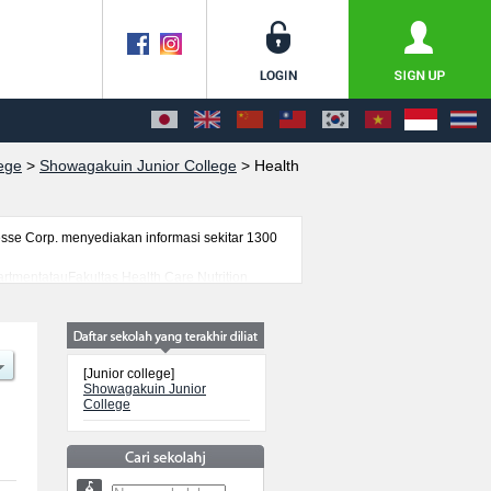
lege
>
Showagakuin Junior College
>
Health
se Corp. menyediakan informasi sekitar 1300
artmentatauFakultas Health Care Nutrition
mlah kelulusan ujian masuk mahasiswa(i)
[Junior college]
Showagakuin Junior
College