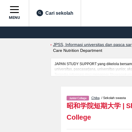
Cari sekolah
MENU
JPSS, Informasi universitas dan pasca sa
Care Nutrition Department
JAPAN STUDY SUPPORT yang dikelola bersama o
universitas, pascasarjana, universitas yunior,
Tersedia informasi rinci mengenai Showagakuin 
Department, serta berbagai informasi yang ber
mancanegara, informasi mengenai ujian masuk, 
Chiba
/ Sekolah swasta
昭和学院短期大学
|
S
College