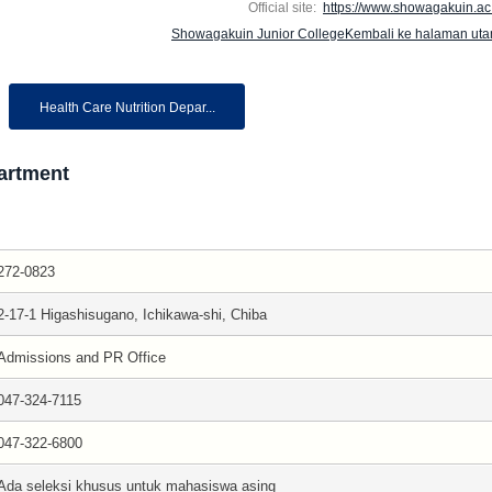
Official site:
https://www.showagakuin.ac.
Showagakuin Junior CollegeKembali ke halaman ut
Health Care Nutrition Depar...
partment
272-0823
2-17-1 Higashisugano, Ichikawa-shi, Chiba
Admissions and PR Office
047-324-7115
047-322-6800
Ada seleksi khusus untuk mahasiswa asing