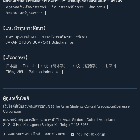
ค้นหาสถานศึกษาที่จะศึกษาในสาขาวิชาสายมนุษยศาสตร์และวิทยาศาสตร์
ครุศาสตร์・ศึกษาศาสตร์
วิทยาศาสตร์ชีวภาพ
ศิลปกรรม
วิทยาศาสตร์บูรณาการ
【แนะนำทุนการศึกษา】
ค้นหาทุนการศึกษา
การสมัครขอรับทุนการศึกษา
JAPAN STUDY SUPPORT Scholarships
【เลือกภาษา】
日本語
English
中文（简体字）
中文（繁體字）
한국어
Tiếng Việt
Bahasa Indonesia
ผู้ดูแลเว็บไซต์
เว็บไซต์นี้เป็นเวบที่ดูแลร่วมกันของThe Asian Students Cultural Association&Benesse
Corporation
แผนกสนับสนุนการศึกษานานาชาติ The Asian Students Cultural Association
2-12-13 Hon-Komagome,Bunkyo-Ku, Tokyo 〒113-8462
คอนเซปต์ของเวบไซต์
ติดต่อสอบถาม