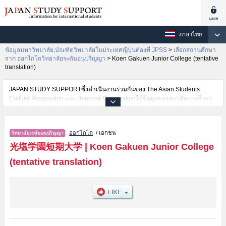
ภาษาไทย
ข้อมูลมหาวิทยาลัย,บัณฑิตวิทยาลัยในประเทศญี่ปุ่นต้องที่ JPSS
>
เลือกสถานศึกษา
จาก ฮอกไกโดวิทยาลัยระดับอนุปริญญา
>
Koen Gakuen Junior College (tentative
translation)
JAPAN STUDY SUPPORTซึ่งดำเนินงานร่วมกันของ The Asian Students
Cultural Association และ Benesse Corporationให้ข้อมูลของสถาบันการศึกษา
ระดับมหาวิทยาลัย・บัณฑิตวิทยาลัย・วิทยาลัยระดับอนุปริญญา・วิทยาลัย
อาชีวศึกษากว่า1,300 แห่งที่กำลังเปิดรับสมัครนักศึกษาต่างชาติอยู่ ที่นี่จะให้
ข้อมูลรายละเอียดเกี่ยวกับKoen Gakuen Junior College (tentative
ฮอกไกโด
/ เอกชน
translation),ข้อมูลจำเป็นสำหรับนักศึกษาต่างชาติเช่นข้อมูลของแต่ละคณะ,ข้อมูล
การสอบคัดเลือกเข้าศึกษาเช่นจำนวนคนที่รับสมัครหรือจำนวนคนที่ผ่านการสอบ
光塩学園短期大学
|
Koen Gakuen Junior College
คัดเลือกเป็นต้น,แนะนำสถานที่,การเดินทางเป็นต้นไว้ด้วยดังนั้นขอเชิญใช้บริการ
(tentative translation)
ค้นหาข้อมูลตามอัธยาศัย