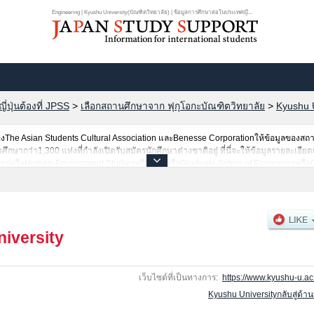
Engineering | Kyushu University(บัณฑิตวิทยาลัย) | ข้อมูลการศึกษาต่อในประเทศญี...
ปุ่นต้องที่ JPSS
>
เลือกสถานศึกษาจาก ฟุกุโอกะบัณฑิตวิทยาลัย
>
Kyushu U
he Asian Students Cultural Association และBenesse Corporationให้ข้อมูลของสถ
ากว่า1,300 แห่งที่กำลังเปิดรับสมัครนักศึกษาต่างชาติอยู่ ที่นี่จะให้ข้อมูลรายละเอียด
itiesหรือHuman-Environment StudiesหรือLawหรือGraduate Schoo of Economicsหรือ
maceutical SciencesหรือEngineeringหรือBioresource and Bioenvironmental Scienc
aticsหรือInterdisciplinary Graduate School of Engineering SciencesหรือGraduate S
 SciencesหรือDesignหรือLaw SchoolหรือIntegrated Frontier Sciences เป็นต้น,ข้อมูล
คัดเลือกเป็นต้น,แนะนำสถานที่,การเดินทางเป็นต้นไว้ด้วยดังนั้นขอเชิญใช้บริการค้นหา
iversity
เว็บไซต์ที่เป็นทางการ:
https://www.kyushu-u.ac.
Kyushu Universityกลับสู่ด้า