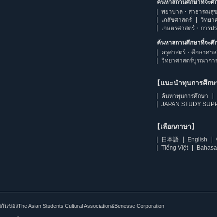
ค้นหาสถานศึกษาที่จะศ
พยาบาล・สาธารณสุข
เภสัชศาสตร์
วิทยา
เกษตรศาสตร์・การป
ค้นหาสถานศึกษาที่จะศ
ครุศาสตร์・ศึกษาศาส
วิทยาศาสตร์บูรณากา
【แนะนำทุนการศึก
ค้นหาทุนการศึกษา
JAPAN STUDY SUPP
【เลือกภาษา】
日本語
English
Tiếng Việt
Bahasa
ร่วมกันของThe Asian Students Cultural Association&Benesse Corporation