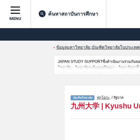
ค้นหาสถาบันการศึกษา
MENU
ข้อมูลมหาวิทยาลัย,บัณฑิตวิทยาลัยในประเทศญี่
JAPAN STUDY SUPPORTซึ่งดำเนินงานร่วมกันของT
วิทยาลัย・วิทยาลัยระดับอนุปริญญา・วิทยาลัยอาชีวศึกษ
นักศึกษาต่างชาติเช่นGraduate shcool of Human
of Medical SciencesหรือDental ScienceหรือPhar
for Global SocietyหรือGraduate School of Mathem
EngineeringหรือGraduate School of Systems Life
เช่นจำนวนคนที่รับสมัครหรือจำนวนคนที่ผ่านการสอบ
ฟุกุโอกะ
/ รัฐบาล
九州大学
|
Kyushu Un