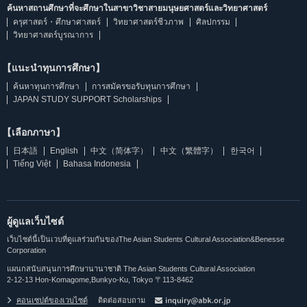
ค้นหาสถานศึกษาที่จะศึกษาในสาขาวิชาสายมนุษยศาสตร์และวิทยาศาสตร์
ครุศาสตร์・ศึกษาศาสตร์
วิทยาศาสตร์ชีวภาพ
ศิลปกรรม
วิทยาศาสตร์บูรณาการ
【แนะนำทุนการศึกษา】
ค้นหาทุนการศึกษา
การสมัครขอรับทุนการศึกษา
JAPAN STUDY SUPPORT Scholarships
【เลือกภาษา】
日本語
English
中文（简体字）
中文（繁體字）
한국어
Tiếng Việt
Bahasa Indonesia
ผู้ดูแลเว็บไซต์
เว็บไซต์นี้เป็นเวบที่ดูแลร่วมกันของThe Asian Students Cultural Association&Benesse
Corporation
แผนกสนับสนุนการศึกษานานาชาติ The Asian Students Cultural Association
2-12-13 Hon-Komagome,Bunkyo-Ku, Tokyo 〒113-8462
คอนเซปต์ของเวบไซต์
ติดต่อสอบถาม