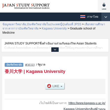
ภาษาไทย
ข้อมูลมหาวิทยาลัย,บัณฑิตวิทยาลัยในประเทศญี่ปุ่นต้องที่ JPSS
>
เลือกสถานศึกษา
จาก คากาวาบัณฑิตวิทยาลัย
>
Kagawa University
>
Graduate school of
Medicine
JAPAN STUDY SUPPORTซึ่งดำเนินงานร่วมกันของThe Asian Students
Cultural Association และBenesse Corporationให้ข้อมูลของสถาบันการศึกษา
ระดับมหาวิทยาลัย・บัณฑิตวิทยาลัย・วิทยาลัยระดับอนุปริญญา・วิทยาลัย
อาชีวศึกษากว่า1,300 แห่งที่กำลังเปิดรับสมัครนักศึกษาต่างชาติอยู่ ที่นี่จะให้
ข้อมูลรายละเอียดเกี่ยวกับKagawa University,ข้อมูลจำเป็นสำหรับนักศึกษาต่าง
คากาวา
/ รัฐบาล
ชาติเช่นGraduate school of Medicine เป็นต้น,ข้อมูลของแต่ละสาขาวิจัย,ข้อมูล
การสอบคัดเลือกเข้าศึกษาเช่นจำนวนคนที่รับสมัครหรือจำนวนคนที่ผ่านการสอบ
香川大学
|
Kagawa University
คัดเลือกเป็นต้น,แนะนำสถานที่,การเดินทางเป็นต้นไว้ด้วยดังนั้นขอเชิญใช้บริการ
ค้นหาข้อมูลตามอัธยาศัย
เว็บไซต์ที่เป็นทางการ:
https://www.kagawa-u.ac.jp/
Kagawa Universityกลับสู่ด้านบน