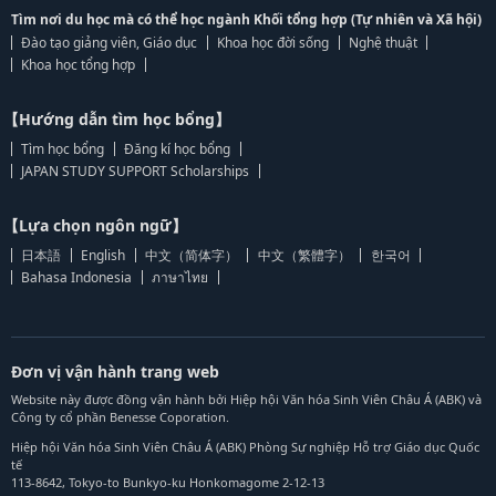
Tìm nơi du học mà có thể học ngành Khối tổng hợp (Tự nhiên và Xã hội)
Đào tạo giảng viên, Giáo dục
Khoa học đời sống
Nghệ thuật
Khoa học tổng hợp
【Hướng dẫn tìm học bổng】
Tìm học bổng
Đăng kí học bổng
JAPAN STUDY SUPPORT Scholarships
【Lựa chọn ngôn ngữ】
日本語
English
中文（简体字）
中文（繁體字）
한국어
Bahasa Indonesia
ภาษาไทย
Đơn vị vận hành trang web
Website này được đồng vận hành bởi Hiệp hội Văn hóa Sinh Viên Châu Á (ABK) và
Công ty cổ phần Benesse Coporation.
Hiệp hội Văn hóa Sinh Viên Châu Á (ABK) Phòng Sự nghiệp Hỗ trợ Giáo dục Quốc
tế
113-8642, Tokyo-to Bunkyo-ku Honkomagome 2-12-13