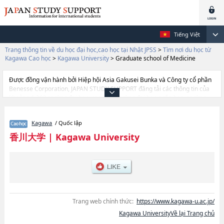
Tiếng Việt
Trang thông tin về du học đại học,cao học tại Nhật JPSS
>
Tìm nơi du học từ
Kagawa Cao học
>
Kagawa University
>
Graduate school of Medicine
Được đồng vận hành bởi Hiệp hội Asia Gakusei Bunka và Công ty cổ phần
Benesse Corporation, JAPAN STUDY SUPPORT đăng tải các thông tin của
khoảng 1.300 trường đại học, cao học, trường đại học ngắn hạn, trường
chuyên môn đang tiếp nhận du học sinh.
Tại đây có đăng các thông tin chi tiết về Kagawa University, và thông tin
Kagawa
/ Quốc lập
cần thiết dành cho du học sinh, như là về các Graduate school of
Medicine, thông tin về từng khoa nghiên cứu, thông tin liên quan đến thi
香川大学
|
Kagawa University
tuyển như số lượng tuyển sinh, số lượng trúng tuyển, cở sở trang thiết bị,
hướng dẫn địa điểm v.v...
Trang web chính thức:
https://www.kagawa-u.ac.jp/
Kagawa UniversityVề lại Trang chủ