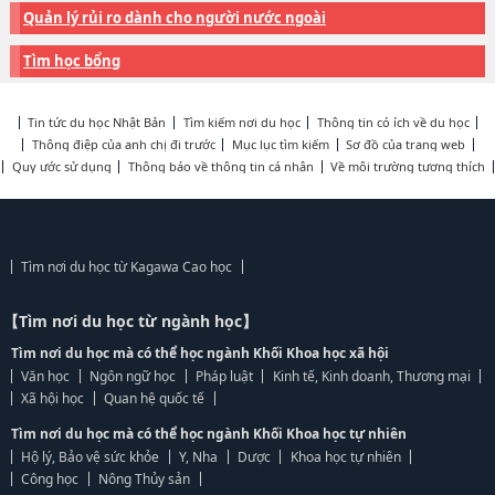
Quản lý rủi ro dành cho người nước ngoài
Tìm học bổng
Tin tức du học Nhật Bản
Tìm kiếm nơi du học
Thông tin có ích về du học
Thông điệp của anh chị đi trước
Mục lục tìm kiếm
Sơ đồ của trang web
Quy ước sử dụng
Thông báo về thông tin cá nhân
Về môi trường tương thích
Tìm nơi du học từ Kagawa Cao học
【Tìm nơi du học từ ngành học】
Tìm nơi du học mà có thể học ngành Khối Khoa học xã hội
Văn học
Ngôn ngữ học
Pháp luật
Kinh tế, Kinh doanh, Thương mại
Xã hội học
Quan hệ quốc tế
Tìm nơi du học mà có thể học ngành Khối Khoa học tự nhiên
Hộ lý, Bảo vệ sức khỏe
Y, Nha
Dược
Khoa học tự nhiên
Công học
Nông Thủy sản