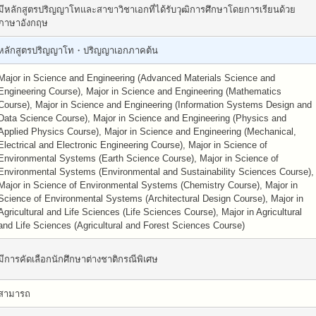
มีหลักสูตรปริญญาโทและสาขาวิชาเอกที่ได้รับวุฒิการศึกษาโดยการเรียนด้วย
ภาษาอังกฤษ
หลักสูตรปริญญาโท・ปริญญาเอกภาคต้น
Major in Science and Engineering (Advanced Materials Science and
Engineering Course), Major in Science and Engineering (Mathematics
Course), Major in Science and Engineering (Information Systems Design and
Data Science Course), Major in Science and Engineering (Physics and
Applied Physics Course), Major in Science and Engineering (Mechanical,
Electrical and Electronic Engineering Course), Major in Science of
Environmental Systems (Earth Science Course), Major in Science of
Environmental Systems (Environmental and Sustainability Sciences Course),
Major in Science of Environmental Systems (Chemistry Course), Major in
Science of Environmental Systems (Architectural Design Course), Major in
Agricultural and Life Sciences (Life Sciences Course), Major in Agricultural
and Life Sciences (Agricultural and Forest Sciences Course)
มีการคัดเลือกนักศึกษาต่างชาติกรณีพิเศษ
สามารถ