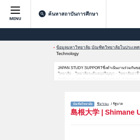
ค้นหาสถาบันการศึกษา
MENU
ข้อมูลมหาวิทยาลัย,บัณฑิตวิทยาลัยในประเทศญี่
Technology
JAPAN STUDY SUPPORTซึ่งดำเนินงานร่วมกันของT
วิทยาลัย・วิทยาลัยระดับอนุปริญญา・วิทยาลัยอาชีวศึก
นักศึกษาต่างชาติเช่นGraduate school of Human a
การสอบคัดเลือกเข้าศึกษาเช่นจำนวนคนที่รับสมัครห
ชิมาเนะ
/ รัฐบาล
島根大学
|
Shimane U