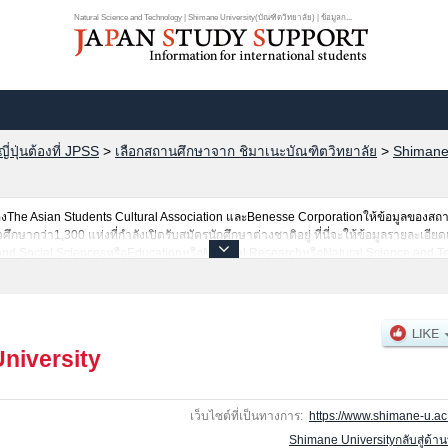
Natural Science and Technology | Shimane University(บัณฑิตวิทยาลัย) | ข้อมูลก...
ปุ่นต้องที่ JPSS
>
เลือกสถานศึกษาจาก ชิมาเนะบัณฑิตวิทยาลัย
>
Shimane 
he Asian Students Cultural Association และBenesse Corporationให้ข้อมูลของสถ
ษากว่า1,300 แห่งที่กำลังเปิดรับสมัครนักศึกษาต่างชาติอยู่ ที่นี่จะให้ข้อมูลรายละเอียด
nd Social SciencesหรือEducationหรือMedical ResearchหรือNatural Science and Tec
รือจำนวนคนที่ผ่านการสอบคัดเลือกเป็นต้น,แนะนำสถานที่,การเดินทางเป็นต้นไว้ด้วยดังน
niversity
เว็บไซต์ที่เป็นทางการ:
https://www.shimane-u.ac.
Shimane Universityกลับสู่ด้า