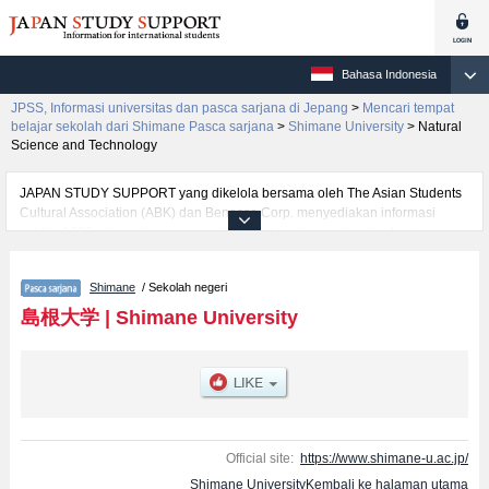
Bahasa Indonesia
JPSS, Informasi universitas dan pasca sarjana di Jepang
>
Mencari tempat
belajar sekolah dari Shimane Pasca sarjana
>
Shimane University
>
Natural
Science and Technology
JAPAN STUDY SUPPORT yang dikelola bersama oleh The Asian Students
Cultural Association (ABK) dan Benesse Corp. menyediakan informasi
sekitar 1300 universitas, pascasarjana, universitas yunior, akademi
kejuruan yang siap menerima mahasiswa(i) mancanegara.
Tersedia informasi rinci mengenai Shimane University, mencakup informasi
Shimane
/ Sekolah negeri
per jurusan riset seperti %% research %%, serta berbagai informasi yang
berguna bagi mahasiswa(i) mancanegara seperti kuota untuk jumlah
島根大学
|
Shimane University
pendaftar dan jumlah kelulusan ujian masuk mahasiswa(i) mancanegara,
informasi mengenai ujian masuk, prasarana kampus, akses jalan, dan
lainnya. Silakan memanfaatkannya.
Official site:
https://www.shimane-u.ac.jp/
Shimane UniversityKembali ke halaman utama