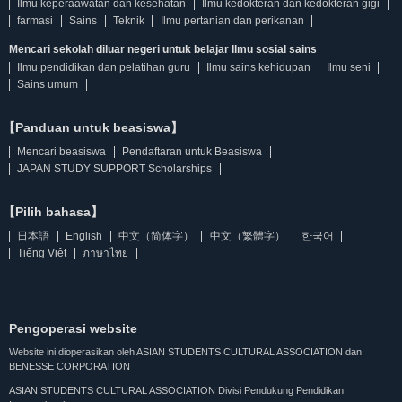
Ilmu keperaawatan dan kesehatan
Ilmu kedokteran dan kedokteran gigi
farmasi
Sains
Teknik
Ilmu pertanian dan perikanan
Mencari sekolah diluar negeri untuk belajar Ilmu sosial sains
Ilmu pendidikan dan pelatihan guru
Ilmu sains kehidupan
Ilmu seni
Sains umum
【Panduan untuk beasiswa】
Mencari beasiswa
Pendaftaran untuk Beasiswa
JAPAN STUDY SUPPORT Scholarships
【Pilih bahasa】
日本語
English
中文（简体字）
中文（繁體字）
한국어
Tiếng Việt
ภาษาไทย
Pengoperasi website
Website ini dioperasikan oleh ASIAN STUDENTS CULTURAL ASSOCIATION dan
BENESSE CORPORATION
ASIAN STUDENTS CULTURAL ASSOCIATION Divisi Pendukung Pendidikan