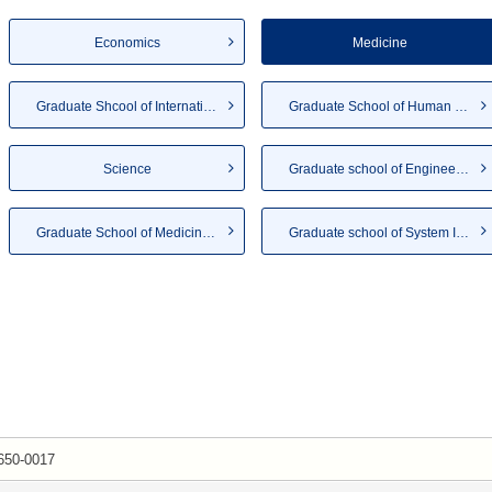
Economics
Medicine
Graduate Shcool of Internatio...
Graduate School of Human Deve...
Science
Graduate school of Engineering
Graduate School of Medicine（...
Graduate school of System Inf...
650-0017