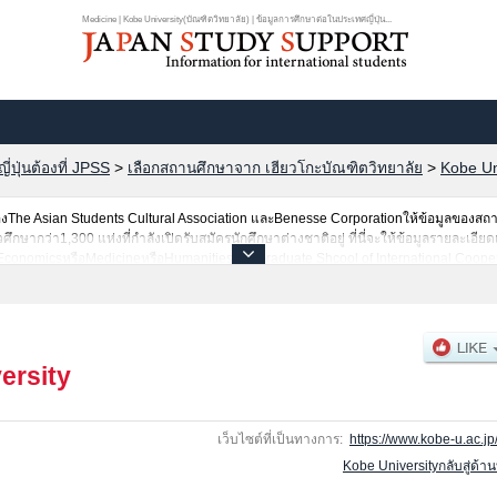
Medicine | Kobe University(บัณฑิตวิทยาลัย) | ข้อมูลการศึกษาต่อในประเทศญี่ปุ่น...
ปุ่นต้องที่ JPSS
>
เลือกสถานศึกษาจาก เฮียวโกะบัณฑิตวิทยาลัย
>
Kobe Un
he Asian Students Cultural Association และBenesse Corporationให้ข้อมูลของสถ
ากว่า1,300 แห่งที่กำลังเปิดรับสมัครนักศึกษาต่างชาติอยู่ ที่นี่จะให้ข้อมูลรายละเอียด
อEconomicsหรือMedicineหรือHumanitiesหรือGraduate Shcool of International Coop
cesหรือScienceหรือGraduate school of EngineeringหรือGraduate school of Intercul
of System InformaticsหรือGraduate School of Science, Technology and Innovatio
จำนวนคนที่ผ่านการสอบคัดเลือกเป็นต้น,แนะนำสถานที่,การเดินทางเป็นต้นไว้ด้วยดังนั้น
ersity
เว็บไซต์ที่เป็นทางการ:
https://www.kobe-u.ac.jp
Kobe Universityกลับสู่ด้า