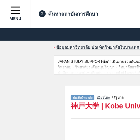
ค้นหาสถาบันการศึกษา
MENU
ข้อมูลมหาวิทยาลัย,บัณฑิตวิทยาลัยในประเทศญี่
JAPAN STUDY SUPPORTซึ่งดำเนินงานร่วมกันของT
วิทยาลัย・วิทยาลัยระดับอนุปริญญา・วิทยาลัยอาชีวศึกษ
นักศึกษาต่างชาติเช่นGraduate school of Lawหรื
Development and EnvironmentหรือMaritime Scien
Medicine（Myodani Campus）หรือGraduate school 
สอบคัดเลือกเข้าศึกษาเช่นจำนวนคนที่รับสมัครหรือ
เฮียวโกะ
/ รัฐบาล
神戸大学
|
Kobe Univ