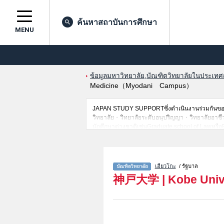
ค้นหาสถาบันการศึกษา
MENU
ข้อมูลมหาวิทยาลัย,บัณฑิตวิทยาลัยในประเทศญี่
Medicine（Myodani Campus）
JAPAN STUDY SUPPORTซึ่งดำเนินงานร่วมกันของT
วิทยาลัย・วิทยาลัยระดับอนุปริญญา・วิทยาลัยอาชีวศึกษ
นักศึกษาต่างชาติเช่นGraduate school of Lawหรื
Development and EnvironmentหรือMaritime Scien
Medicine（Myodani Campus）หรือGraduate school 
สอบคัดเลือกเข้าศึกษาเช่นจำนวนคนที่รับสมัครหรือ
เฮียวโกะ
/ รัฐบาล
神戸大学
|
Kobe Univ