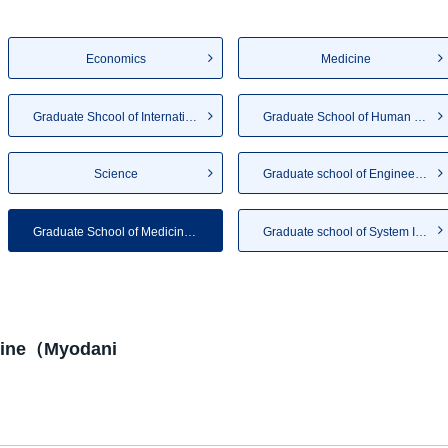
Economics
Medicine
Graduate Shcool of Internatio...
Graduate School of Human Deve...
Science
Graduate school of Engineering
Graduate School of Medicine（...
Graduate school of System Inf...
dicine（Myodani