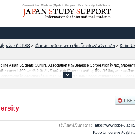
Graduate School of Medicine（Myodani Campus） | Kobe University(บัณฑิตวิทยาล...
ปุ่นต้องที่ JPSS
>
เลือกสถานศึกษาจาก เฮียวโกะบัณฑิตวิทยาลัย
>
Kobe Un
he Asian Students Cultural Association และBenesse Corporationให้ข้อมูลของสถ
ากว่า1,300 แห่งที่กำลังเปิดรับสมัครนักศึกษาต่างชาติอยู่ ที่นี่จะให้ข้อมูลรายละเอียด
อEconomicsหรือMedicineหรือHumanitiesหรือGraduate Shcool of International Coop
cesหรือScienceหรือGraduate school of EngineeringหรือGraduate school of Intercul
of System InformaticsหรือGraduate School of Science, Technology and Innovatio
จำนวนคนที่ผ่านการสอบคัดเลือกเป็นต้น,แนะนำสถานที่,การเดินทางเป็นต้นไว้ด้วยดังนั้น
ersity
เว็บไซต์ที่เป็นทางการ:
https://www.kobe-u.ac.jp
Kobe Universityกลับสู่ด้า