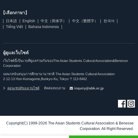
【เลือกภาษา】
日本語
English
中文（简体字）
中文（繁體字）
한국어
Tiếng Việt
Bahasa Indonesia
ผู้ดูแลเว็บไซต์
เว็บไซต์นี้เป็นเวบที่ดูแลร่วมกันของThe Asian Students Cultural Association&Benesse
Corporation
แผนกสนับสนุนการศึกษานานาชาติ The Asian Students Cultural Association
2-12-13 Hon-Komagome,Bunkyo-Ku, Tokyo 〒113-8462
คอนเซปต์ของเวบไซต์
ติดต่อสอบถาม
Copyright(C) 1999-2026 The Asian Students Cultural Association & Benesse
Corporation. All Right Reserved.