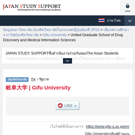
ภาษาไทย
ข้อมูลมหาวิทยาลัย,บัณฑิตวิทยาลัยในประเทศญี่ปุ่นต้องที่ JPSS
>
เลือกสถานศึกษา
จาก กิฟุบัณฑิตวิทยาลัย
>
Gifu University
>
United Graduate School of Drug
Discovery and Medical Information Sciences
JAPAN STUDY SUPPORTซึ่งดำเนินงานร่วมกันของThe Asian Students
Cultural Association และBenesse Corporationให้ข้อมูลของสถาบันการศึกษา
ระดับมหาวิทยาลัย・บัณฑิตวิทยาลัย・วิทยาลัยระดับอนุปริญญา・วิทยาลัย
อาชีวศึกษากว่า1,300 แห่งที่กำลังเปิดรับสมัครนักศึกษาต่างชาติอยู่ ที่นี่จะให้
ข้อมูลรายละเอียดเกี่ยวกับGifu University,ข้อมูลจำเป็นสำหรับนักศึกษาต่างชาติ
กิฟุ
/ รัฐบาล
เช่นGraduate School of EducationหรือGraduate School of
MedicineหรือGraduate School of EngineeringหรือThe United Graduate
岐阜大学
|
Gifu University
School of Agricultural Science, Gifu UniversityหรือJoint Graduate School of
Veterinary SciencesหรือGraduate School of Regional StudiesหรือUnited
Graduate School of Drug Discovery and Medical Information
SciencesหรือGraduate School of Natural Science and Technology
เป็นต้น,ข้อมูลของแต่ละสาขาวิจัย,ข้อมูลการสอบคัดเลือกเข้าศึกษาเช่นจำนวนคน
ที่รับสมัครหรือจำนวนคนที่ผ่านการสอบคัดเลือกเป็นต้น,แนะนำสถานที่,การเดิน
ทางเป็นต้นไว้ด้วยดังนั้นขอเชิญใช้บริการค้นหาข้อมูลตามอัธยาศัย
เว็บไซต์ที่เป็นทางการ:
https://www.gifu-u.ac.jp/en/
Gifu Universityกลับสู่ด้านบน