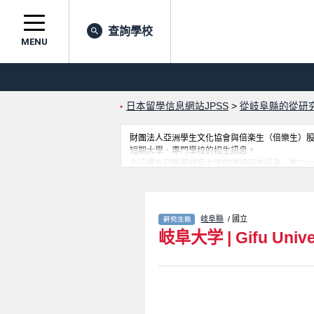
查詢學校
MENU
日本留學信息網站JPSS
>
從岐阜縣的從研
財團法人亞洲學生文化協會與倍楽生（倍樂生）股份有
短期大學、專門學校的招生訊息。
在這裡有刊載著岐阜大学的詳細招生訊息。有Graduate School of
Agricultural Science, Gifu University、Join
Science and Technology等各
岐阜縣
/ 國立
岐阜大学
|
Gifu Unive