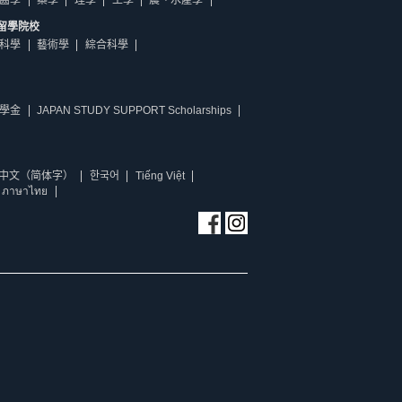
齒學
藥學
理學
工學
農、水產學
留學院校
科學
藝術學
綜合科學
學金
JAPAN STUDY SUPPORT Scholarships
中文（简体字）
한국어
Tiếng Việt
ภาษาไทย