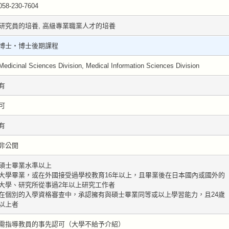
058-230-7604
研究員的培養, 高級專業職業人才的培養
博士・博士後期課程
Medicinal Sciences Division, Medical Information Sciences Division
有
可
有
非公開
碩士畢業水準以上
大學畢業，或在外國接受過學校教育16年以上，且畢業後在日本國內或國外的
大學、研究所從事過2年以上研究工作者
在個別的入學資格審查中，承認擁有與碩士畢業同等或以上學習能力，且24歲
以上者
需指導教員的事先認可（大學不給予介紹）