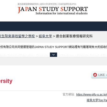
連合創薬医療情報研究科 | 岐阜大学(研究生院) | 日本的留學信息JPSS
究生院來尋找留學之學校
>
岐阜大学
>
連合創薬医療情報研究科
限公司共同營運管理的JAPAN STUDY SUPPORT網站裡有刊載著現有大約招
 Education、Graduate School of Medicine、Graduate School of Enginee
t Graduate School of Veterinary Sciences、Graduate School of Regional Stud
別研究科的不同訊息，以及招收名額、合格人數等考試資訊、設施介紹、聯絡方式等對外國留學生
rsity
官方網站:
https://www.gifu-u.ac.jp/
岐阜大学Top Pa