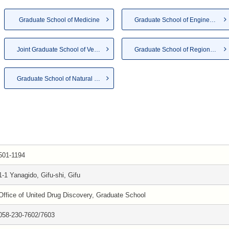
Graduate School of Medicine
Graduate School of Engineering
Joint Graduate School of Vete...
Graduate School of Regional S...
Graduate School of Natural Sc...
501-1194
1-1 Yanagido, Gifu-shi, Gifu
Office of United Drug Discovery, Graduate School
058-230-7602/7603