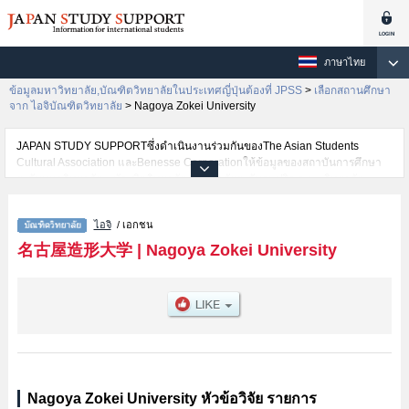
ภาษาไทย
ข้อมูลมหาวิทยาลัย,บัณฑิตวิทยาลัยในประเทศญี่ปุ่นต้องที่ JPSS
>
เลือกสถานศึกษา
จาก ไอจิบัณฑิตวิทยาลัย
>
Nagoya Zokei University
JAPAN STUDY SUPPORTซึ่งดำเนินงานร่วมกันของThe Asian Students
Cultural Association และBenesse Corporationให้ข้อมูลของสถาบันการศึกษา
ระดับมหาวิทยาลัย・บัณฑิตวิทยาลัย・วิทยาลัยระดับอนุปริญญา・วิทยาลัย
อาชีวศึกษากว่า1,300 แห่งที่กำลังเปิดรับสมัครนักศึกษาต่างชาติอยู่ ที่นี่จะให้
ข้อมูลรายละเอียดเกี่ยวกับNagoya Zokei University,ข้อมูลจำเป็นสำหรับนักศึกษา
ไอจิ
/ เอกชน
ต่างชาติเช่นGraduate School เป็นต้น,ข้อมูลของแต่ละสาขาวิจัย,ข้อมูลการสอบ
คัดเลือกเข้าศึกษาเช่นจำนวนคนที่รับสมัครหรือจำนวนคนที่ผ่านการสอบคัดเลือก
名古屋造形大学
|
Nagoya Zokei University
เป็นต้น,แนะนำสถานที่,การเดินทางเป็นต้นไว้ด้วยดังนั้นขอเชิญใช้บริการค้นหา
ข้อมูลตามอัธยาศัย
Nagoya Zokei University หัวข้อวิจัย รายการ