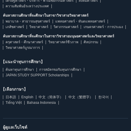
เศรษฐศาสตร์・บริหาร・พาณิชยกรรมศาสตร์
สังคมศาสตร์
ความสัมพันธ์ระหว่างประเทศ
ค้นหาสถานศึกษาที่จะศึกษาในสาขาวิชาสายวิทยาศาสตร์
พยาบาล・สาธารณสุขศาสตร์
แพทยศาสตร์・ทันตแพทยศาสตร์
เภสัชศาสตร์
วิทยาศาสตร์
วิศวกรรมศาสตร์
เกษตรศาสตร์・การประมง
ค้นหาสถานศึกษาที่จะศึกษาในสาขาวิชาสายมนุษยศาสตร์และวิทยาศาสตร์
ครุศาสตร์・ศึกษาศาสตร์
วิทยาศาสตร์ชีวภาพ
ศิลปกรรม
วิทยาศาสตร์บูรณาการ
【แนะนำทุนการศึกษา】
ค้นหาทุนการศึกษา
การสมัครขอรับทุนการศึกษา
JAPAN STUDY SUPPORT Scholarships
【เลือกภาษา】
日本語
English
中文（简体字）
中文（繁體字）
한국어
Tiếng Việt
Bahasa Indonesia
ผู้ดูแลเว็บไซต์