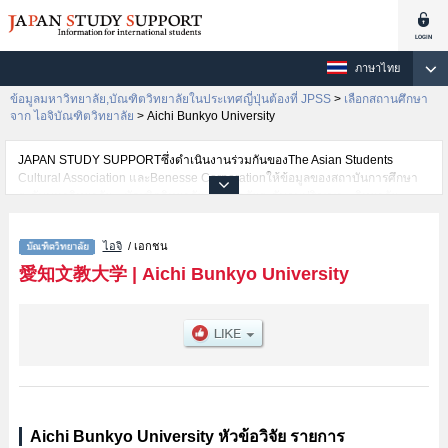
ภาษาไทย
ข้อมูลมหาวิทยาลัย,บัณฑิตวิทยาลัยในประเทศญี่ปุ่นต้องที่ JPSS
>
เลือกสถานศึกษา
จาก ไอจิบัณฑิตวิทยาลัย
>
Aichi Bunkyo University
JAPAN STUDY SUPPORTซึ่งดำเนินงานร่วมกันของThe Asian Students
Cultural Association และBenesse Corporationให้ข้อมูลของสถาบันการศึกษา
ระดับมหาวิทยาลัย・บัณฑิตวิทยาลัย・วิทยาลัยระดับอนุปริญญา・วิทยาลัย
อาชีวศึกษากว่า1,300 แห่งที่กำลังเปิดรับสมัครนักศึกษาต่างชาติอยู่ ที่นี่จะให้
ข้อมูลรายละเอียดเกี่ยวกับAichi Bunkyo University,ข้อมูลจำเป็นสำหรับนักศึกษา
ไอจิ
/ เอกชน
ต่างชาติเช่นGraduate school of International Cultural Studies เป็นต้น,ข้อมูล
ของแต่ละสาขาวิจัย,ข้อมูลการสอบคัดเลือกเข้าศึกษาเช่นจำนวนคนที่รับสมัครหรือ
愛知文教大学
|
Aichi Bunkyo University
จำนวนคนที่ผ่านการสอบคัดเลือกเป็นต้น,แนะนำสถานที่,การเดินทางเป็นต้นไว้
ด้วยดังนั้นขอเชิญใช้บริการค้นหาข้อมูลตามอัธยาศัย
Aichi Bunkyo University หัวข้อวิจัย รายการ