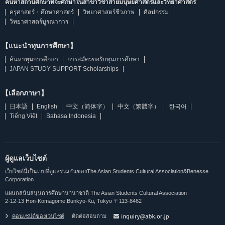
ค้นหาสถานศึกษาที่จะศึกษาในสาขาวิชาสายมนุษยศาสตร์และวิทยาศาสตร์
ครุศาสตร์・ศึกษาศาสตร์
วิทยาศาสตร์ชีวภาพ
ศิลปกรรม
วิทยาศาสตร์บูรณาการ
【แนะนำทุนการศึกษา】
ค้นหาทุนการศึกษา
การสมัครขอรับทุนการศึกษา
JAPAN STUDY SUPPORT Scholarships
【เลือกภาษา】
日本語
English
中文（简体字）
中文（繁體字）
한국어
Tiếng Việt
Bahasa Indonesia
ผู้ดูแลเว็บไซต์
เว็บไซต์นี้เป็นเวบที่ดูแลร่วมกันของThe Asian Students Cultural Association&Benesse
Corporation
แผนกสนับสนุนการศึกษานานาชาติ The Asian Students Cultural Association
2-12-13 Hon-Komagome,Bunkyo-Ku, Tokyo 〒113-8462
คอนเซปต์ของเวบไซต์
ติดต่อสอบถาม