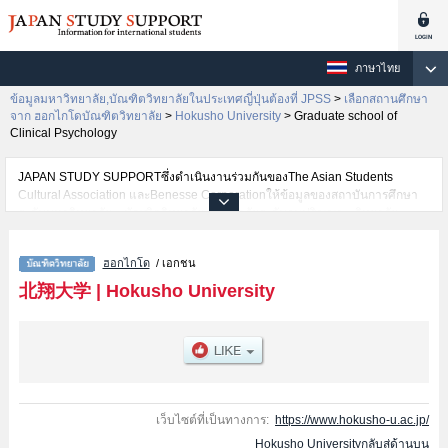
ภาษาไทย
ข้อมูลมหาวิทยาลัย,บัณฑิตวิทยาลัยในประเทศญี่ปุ่นต้องที่ JPSS
>
เลือกสถานศึกษา
จาก ฮอกไกโดบัณฑิตวิทยาลัย
>
Hokusho University
>
Graduate school of
Clinical Psychology
JAPAN STUDY SUPPORTซึ่งดำเนินงานร่วมกันของThe Asian Students
Cultural Association และBenesse Corporationให้ข้อมูลของสถาบันการศึกษา
ระดับมหาวิทยาลัย・บัณฑิตวิทยาลัย・วิทยาลัยระดับอนุปริญญา・วิทยาลัย
อาชีวศึกษากว่า1,300 แห่งที่กำลังเปิดรับสมัครนักศึกษาต่างชาติอยู่ ที่นี่จะให้
ข้อมูลรายละเอียดเกี่ยวกับHokusho University,ข้อมูลจำเป็นสำหรับนักศึกษาต่าง
ฮอกไกโด
/ เอกชน
ชาติเช่นGraduate school of Clinical PsychologyหรือLifelong Learning
Support StudiesหรือGraduate school of Lifelong Sport เป็นต้น,ข้อมูลของแต่ละ
北翔大学
|
Hokusho University
สาขาวิจัย,ข้อมูลการสอบคัดเลือกเข้าศึกษาเช่นจำนวนคนที่รับสมัครหรือจำนวน
คนที่ผ่านการสอบคัดเลือกเป็นต้น,แนะนำสถานที่,การเดินทางเป็นต้นไว้ด้วยดังนั้น
ขอเชิญใช้บริการค้นหาข้อมูลตามอัธยาศัย
เว็บไซต์ที่เป็นทางการ:
https://www.hokusho-u.ac.jp/
Hokusho Universityกลับสู่ด้านบน