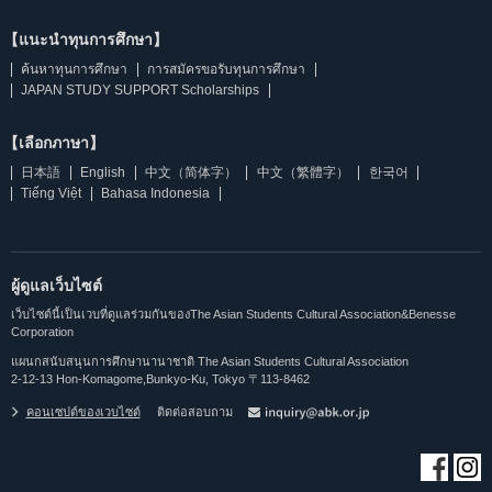
【แนะนำทุนการศึกษา】
ค้นหาทุนการศึกษา
การสมัครขอรับทุนการศึกษา
JAPAN STUDY SUPPORT Scholarships
【เลือกภาษา】
日本語
English
中文（简体字）
中文（繁體字）
한국어
Tiếng Việt
Bahasa Indonesia
ผู้ดูแลเว็บไซต์
เว็บไซต์นี้เป็นเวบที่ดูแลร่วมกันของThe Asian Students Cultural Association&Benesse
Corporation
แผนกสนับสนุนการศึกษานานาชาติ The Asian Students Cultural Association
2-12-13 Hon-Komagome,Bunkyo-Ku, Tokyo 〒113-8462
คอนเซปต์ของเวบไซต์
ติดต่อสอบถาม