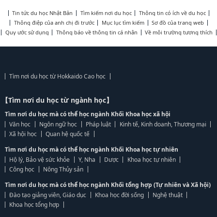
Tin tức du học Nhật Bản
Tìm kiếm nơi du học
Thông tin có ích về du học
Thông điệp của anh chị đi trước
Mục lục tìm kiếm
Sơ đồ của trang web
Quy ước sử dụng
Thông báo về thông tin cá nhân
Về môi trường tương thích
Tìm nơi du học từ Hokkaido Cao học
【Tìm nơi du học từ ngành học】
Tìm nơi du học mà có thể học ngành Khối Khoa học xã hội
Văn học
Ngôn ngữ học
Pháp luật
Kinh tế, Kinh doanh, Thương mại
Xã hội học
Quan hệ quốc tế
Tìm nơi du học mà có thể học ngành Khối Khoa học tự nhiên
Hộ lý, Bảo vệ sức khỏe
Y, Nha
Dược
Khoa học tự nhiên
Công học
Nông Thủy sản
Tìm nơi du học mà có thể học ngành Khối tổng hợp (Tự nhiên và Xã hội)
Đào tạo giảng viên, Giáo dục
Khoa học đời sống
Nghệ thuật
Khoa học tổng hợp