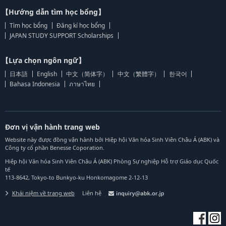
【Hướng dẫn tìm học bổng】
Tìm học bổng
Đăng kí học bổng
JAPAN STUDY SUPPORT Scholarships
【Lựa chọn ngôn ngữ】
日本語
English
中文（简体字）
中文（繁體字）
한국어
Bahasa Indonesia
ภาษาไทย
Đơn vị vận hành trang web
Website này được đồng vận hành bởi Hiệp hội Văn hóa Sinh Viên Châu Á (ABK) và
Công ty cổ phần Benesse Coporation.
Hiệp hội Văn hóa Sinh Viên Châu Á (ABK) Phòng Sự nghiệp Hỗ trợ Giáo dục Quốc
tế
113-8642, Tokyo-to Bunkyo-ku Honkomagome 2-12-13
Khái niệm về trang web
Liên hệ