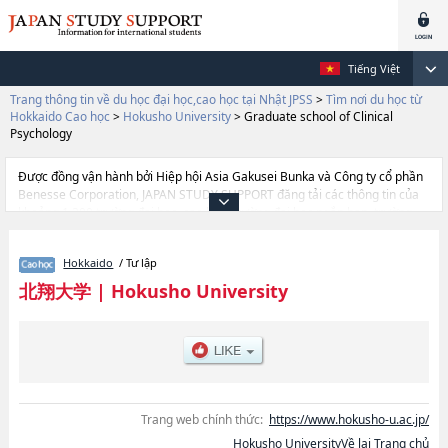
Tiếng Việt
Trang thông tin về du học đại học,cao học tại Nhật JPSS
>
Tìm nơi du học từ
Hokkaido Cao học
>
Hokusho University
>
Graduate school of Clinical
Psychology
Được đồng vận hành bởi Hiệp hội Asia Gakusei Bunka và Công ty cổ phần
Benesse Corporation, JAPAN STUDY SUPPORT đăng tải các thông tin của
khoảng 1.300 trường đại học, cao học, trường đại học ngắn hạn, trường
chuyên môn đang tiếp nhận du học sinh.
Tại đây có đăng các thông tin chi tiết về Hokusho University, và thông tin
Hokkaido
/ Tư lập
cần thiết dành cho du học sinh, như là về các Graduate school of Clinical
PsychologyhoặcLifelong Learning Support StudieshoặcGraduate school of
北翔大学
|
Hokusho University
Lifelong Sport, thông tin về từng khoa nghiên cứu, thông tin liên quan đến
thi tuyển như số lượng tuyển sinh, số lượng trúng tuyển, cở sở trang thiết
bị, hướng dẫn địa điểm v.v...
Trang web chính thức:
https://www.hokusho-u.ac.jp/
Hokusho UniversityVề lại Trang chủ