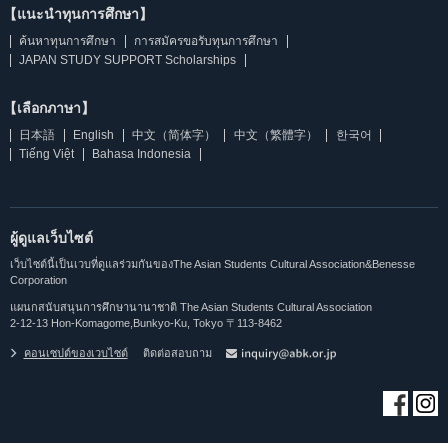
【แนะนำทุนการศึกษา】
ค้นหาทุนการศึกษา
การสมัครขอรับทุนการศึกษา
JAPAN STUDY SUPPORT Scholarships
【เลือกภาษา】
日本語
English
中文（简体字）
中文（繁體字）
한국어
Tiếng Việt
Bahasa Indonesia
ผู้ดูแลเว็บไซต์
เว็บไซต์นี้เป็นเวบที่ดูแลร่วมกันของThe Asian Students Cultural Association&Benesse
Corporation
แผนกสนับสนุนการศึกษานานาชาติ The Asian Students Cultural Association
2-12-13 Hon-Komagome,Bunkyo-Ku, Tokyo 〒113-8462
คอนเซปต์ของเวบไซต์
ติดต่อสอบถาม