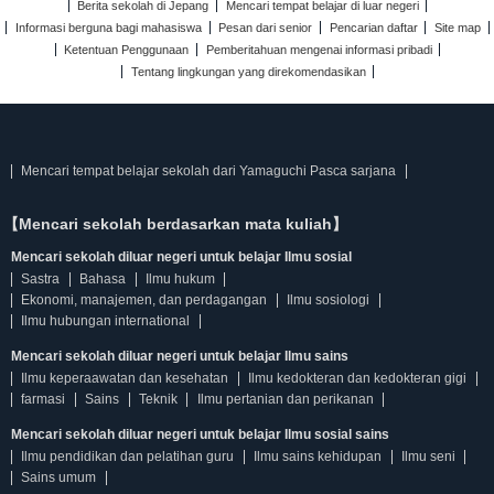
Berita sekolah di Jepang
Mencari tempat belajar di luar negeri
Informasi berguna bagi mahasiswa
Pesan dari senior
Pencarian daftar
Site map
Ketentuan Penggunaan
Pemberitahuan mengenai informasi pribadi
Tentang lingkungan yang direkomendasikan
Mencari tempat belajar sekolah dari Yamaguchi Pasca sarjana
【Mencari sekolah berdasarkan mata kuliah】
Mencari sekolah diluar negeri untuk belajar Ilmu sosial
Sastra
Bahasa
Ilmu hukum
Ekonomi, manajemen, dan perdagangan
Ilmu sosiologi
Ilmu hubungan international
Mencari sekolah diluar negeri untuk belajar Ilmu sains
Ilmu keperaawatan dan kesehatan
Ilmu kedokteran dan kedokteran gigi
farmasi
Sains
Teknik
Ilmu pertanian dan perikanan
Mencari sekolah diluar negeri untuk belajar Ilmu sosial sains
Ilmu pendidikan dan pelatihan guru
Ilmu sains kehidupan
Ilmu seni
Sains umum