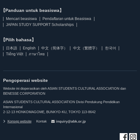
【Panduan untuk beasiswa】
Mencari beasiswa
Pendaftaran untuk Beasiswa
JAPAN STUDY SUPPORT Scholarships
【Pilih bahasa】
日本語
English
中文（简体字）
中文（繁體字）
한국어
Tiếng Việt
ภาษาไทย
Pengoperasi website
Website ini dioperasikan oleh ASIAN STUDENTS CULTURAL ASSOCIATION dan
BENESSE CORPORATION
ASIAN STUDENTS CULTURAL ASSOCIATION Divisi Pendukung Pendidikan
Internasional
2-12-13 HONKOMAGOME, BUNKYO-KU, TOKYO 113-8642
Konsep website
Kontak