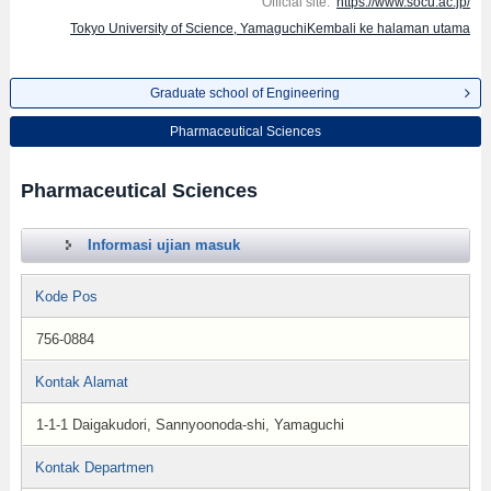
Official site:
https://www.socu.ac.jp/
Tokyo University of Science, YamaguchiKembali ke halaman utama
Graduate school of Engineering
Pharmaceutical Sciences
Pharmaceutical Sciences
Informasi ujian masuk
Kode Pos
756-0884
Kontak Alamat
1-1-1 Daigakudori, Sannyoonoda-shi, Yamaguchi
Kontak Departmen