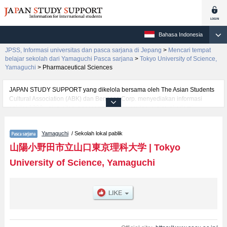
Bahasa Indonesia
JPSS, Informasi universitas dan pasca sarjana di Jepang
>
Mencari tempat
belajar sekolah dari Yamaguchi Pasca sarjana
>
Tokyo University of Science,
Yamaguchi
>
Pharmaceutical Sciences
JAPAN STUDY SUPPORT yang dikelola bersama oleh The Asian Students
Cultural Association (ABK) dan Benesse Corp. menyediakan informasi
sekitar 1300 universitas, pascasarjana, universitas yunior, akademi
kejuruan yang siap menerima mahasiswa(i) mancanegara.
Tersedia informasi rinci mengenai Tokyo University of Science, Yamaguchi,
Yamaguchi
/ Sekolah lokal pablik
mencakup informasi per jurusan riset seperti %% research %%, serta
berbagai informasi yang berguna bagi mahasiswa(i) mancanegara seperti
山陽小野田市立山口東京理科大学
|
Tokyo
kuota untuk jumlah pendaftar dan jumlah kelulusan ujian masuk
University of Science, Yamaguchi
mahasiswa(i) mancanegara, informasi mengenai ujian masuk, prasarana
kampus, akses jalan, dan lainnya. Silakan memanfaatkannya.