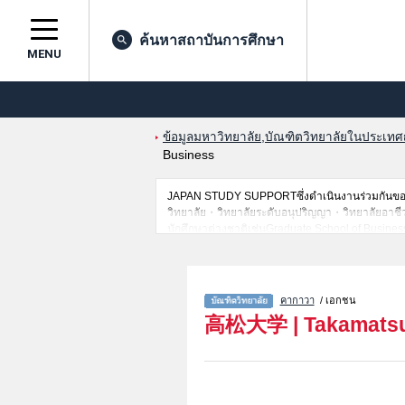
ค้นหาสถาบันการศึกษา
MENU
ข้อมูลมหาวิทยาลัย,บัณฑิตวิทยาลัยในประเทศญี่
Business
JAPAN STUDY SUPPORTซึ่งดำเนินงานร่วมกันของT
วิทยาลัย・วิทยาลัยระดับอนุปริญญา・วิทยาลัยอาชีวศึก
นักศึกษาต่างชาติเช่นGraduate School of Busines
เป็นต้น,แนะนำสถานที่,การเดินทางเป็นต้นไว้ด้วยดั
คากาวา
/ เอกชน
高松大学
|
Takamatsu