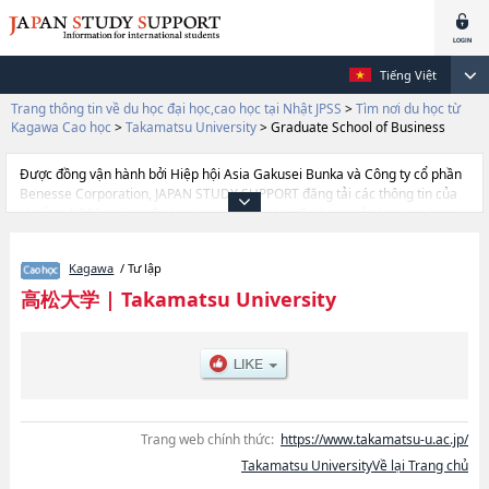
Tiếng Việt
Trang thông tin về du học đại học,cao học tại Nhật JPSS
>
Tìm nơi du học từ
Kagawa Cao học
>
Takamatsu University
>
Graduate School of Business
Được đồng vận hành bởi Hiệp hội Asia Gakusei Bunka và Công ty cổ phần
Benesse Corporation, JAPAN STUDY SUPPORT đăng tải các thông tin của
khoảng 1.300 trường đại học, cao học, trường đại học ngắn hạn, trường
chuyên môn đang tiếp nhận du học sinh.
Tại đây có đăng các thông tin chi tiết về Takamatsu University, và thông tin
Kagawa
/ Tư lập
cần thiết dành cho du học sinh, như là về các Graduate School of
Business, thông tin về từng khoa nghiên cứu, thông tin liên quan đến thi
高松大学
|
Takamatsu University
tuyển như số lượng tuyển sinh, số lượng trúng tuyển, cở sở trang thiết bị,
hướng dẫn địa điểm v.v...
Trang web chính thức:
https://www.takamatsu-u.ac.jp/
Takamatsu UniversityVề lại Trang chủ