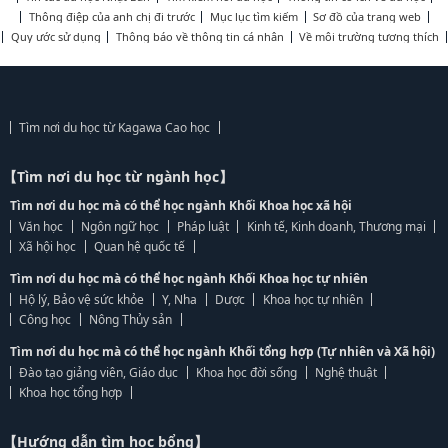
Thông điệp của anh chị đi trước
Mục lục tìm kiếm
Sơ đồ của trang web
Quy ước sử dụng
Thông báo về thông tin cá nhân
Về môi trường tương thích
Tìm nơi du học từ Kagawa Cao học
【Tìm nơi du học từ ngành học】
Tìm nơi du học mà có thể học ngành Khối Khoa học xã hội
Văn học
Ngôn ngữ học
Pháp luật
Kinh tế, Kinh doanh, Thương mại
Xã hội học
Quan hệ quốc tế
Tìm nơi du học mà có thể học ngành Khối Khoa học tự nhiên
Hộ lý, Bảo vệ sức khỏe
Y, Nha
Dược
Khoa học tự nhiên
Công học
Nông Thủy sản
Tìm nơi du học mà có thể học ngành Khối tổng hợp (Tự nhiên và Xã hội)
Đào tạo giảng viên, Giáo dục
Khoa học đời sống
Nghệ thuật
Khoa học tổng hợp
【Hướng dẫn tìm học bổng】