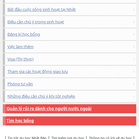
Bắt đầu cuộc sống sinh hoạt tại Nhật
Điều cần chú ý trong sinh hoạt
Đăng kí học bổng
Việc làm thêm
Visa (Thị thực)
Tham gia các hoạt động giao lưu
Phòng tư vấn
Những điều cần chú ý khi tốt nghiệp
Quản lý rủi ro dành cho người nước ngoài
Tìm học bổng
Tin tức du học Nhật Bản
Tìm kiếm nơi du học
Thông tin có ích về du học