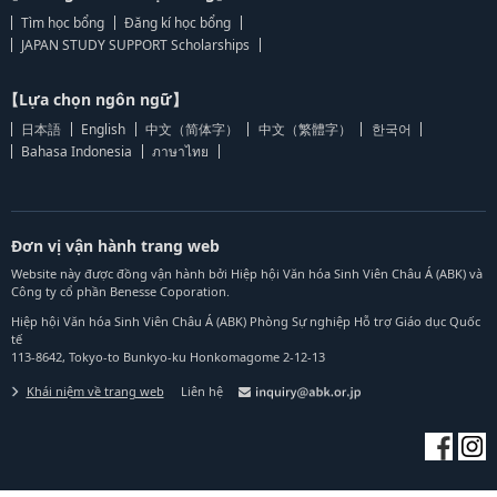
Tìm học bổng
Đăng kí học bổng
JAPAN STUDY SUPPORT Scholarships
【Lựa chọn ngôn ngữ】
日本語
English
中文（简体字）
中文（繁體字）
한국어
Bahasa Indonesia
ภาษาไทย
Đơn vị vận hành trang web
Website này được đồng vận hành bởi Hiệp hội Văn hóa Sinh Viên Châu Á (ABK) và
Công ty cổ phần Benesse Coporation.
Hiệp hội Văn hóa Sinh Viên Châu Á (ABK) Phòng Sự nghiệp Hỗ trợ Giáo dục Quốc
tế
113-8642, Tokyo-to Bunkyo-ku Honkomagome 2-12-13
Khái niệm về trang web
Liên hệ