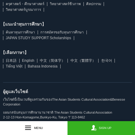
ครุศาสตร์・ศึกษาศาสตร์
วิทยาศาสตร์ชีวภาพ
ศิลปกรรม
วิทยาศาสตร์บูรณาการ
【แนะนำทุนการศึกษา】
ค้นหาทุนการศึกษา
การสมัครขอรับทุนการศึกษา
JAPAN STUDY SUPPORT Scholarships
【เลือกภาษา】
日本語
English
中文（简体字）
中文（繁體字）
한국어
Tiếng Việt
Bahasa Indonesia
ผู้ดูแลเว็บไซต์
เว็บไซต์นี้เป็นเวบที่ดูแลร่วมกันของThe Asian Students Cultural Association&Benesse
Corporation
แผนกสนับสนุนการศึกษานานาชาติ The Asian Students Cultural Association
2-12-13 Hon-Komagome,Bunkyo-Ku, Tokyo 〒113-8462
คอนเซปต์ของเวบไซต์
ติดต่อสอบถาม
MENU
SIGN UP