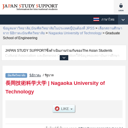
ภาษาไทย
ข้อมูลมหาวิทยาลัย,บัณฑิตวิทยาลัยในประเทศญี่ปุ่นต้องที่ JPSS
>
เลือกสถานศึกษา
จาก นิอิกาตะบัณฑิตวิทยาลัย
>
Nagaoka University of Technology
>
Graduate
School of Engineering
JAPAN STUDY SUPPORTซึ่งดำเนินงานร่วมกันของThe Asian Students
Cultural Association และBenesse Corporationให้ข้อมูลของสถาบันการศึกษา
ระดับมหาวิทยาลัย・บัณฑิตวิทยาลัย・วิทยาลัยระดับอนุปริญญา・วิทยาลัย
อาชีวศึกษากว่า1,300 แห่งที่กำลังเปิดรับสมัครนักศึกษาต่างชาติอยู่ ที่นี่จะให้
ข้อมูลรายละเอียดเกี่ยวกับNagaoka University of Technology,ข้อมูลจำเป็น
นิอิกาตะ
/ รัฐบาล
สำหรับนักศึกษาต่างชาติเช่นGraduate School of Engineering เป็นต้น,ข้อมูล
ของแต่ละสาขาวิจัย,ข้อมูลการสอบคัดเลือกเข้าศึกษาเช่นจำนวนคนที่รับสมัครหรือ
長岡技術科学大学
|
Nagaoka University of
จำนวนคนที่ผ่านการสอบคัดเลือกเป็นต้น,แนะนำสถานที่,การเดินทางเป็นต้นไว้
Technology
ด้วยดังนั้นขอเชิญใช้บริการค้นหาข้อมูลตามอัธยาศัย