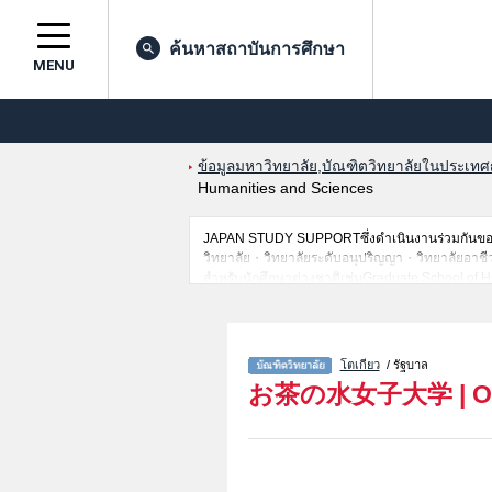
ค้นหาสถาบันการศึกษา
MENU
ข้อมูลมหาวิทยาลัย,บัณฑิตวิทยาลัยในประเทศญี่
Humanities and Sciences
JAPAN STUDY SUPPORTซึ่งดำเนินงานร่วมกันของT
วิทยาลัย・วิทยาลัยระดับอนุปริญญา・วิทยาลัยอาชีวศึก
สำหรับนักศึกษาต่างชาติเช่นGraduate School of H
การสอบคัดเลือกเป็นต้น,แนะนำสถานที่,การเดินทางเป
โตเกียว
/ รัฐบาล
お茶の水女子大学
|
O