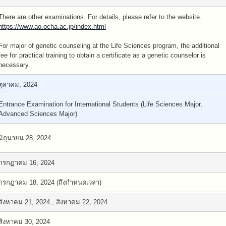
There are other examinations. For details, please refer to the website.
https://www.ao.ocha.ac.jp/index.html
For major of genetic counseling at the Life Sciences program, the additional
fee for practical training to obtain a certificate as a genetic counselor is
necessary.
ตุลาคม, 2024
Entrance Examination for International Students (Life Sciences Major,
Advanced Sciences Major)
มิถุนายน 28, 2024
กรกฏาคม 16, 2024
กรกฏาคม 18, 2024 (ถึงกำหนดเวลา)
สิงหาคม 21, 2024 , สิงหาคม 22, 2024
สิงหาคม 30, 2024