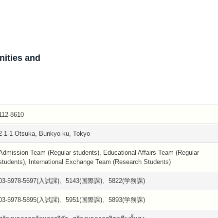
ities and
112-8610
2-1-1 Otsuka, Bunkyo-ku, Tokyo
Admission Team (Regular students), Educational Affairs Team (Regular
students), International Exchange Team (Research Students)
03-5978-5697(入試課)、5143(国際課)、5822(学務課)
03-5978-5895(入試課)、5951(国際課)、5893(学務課)