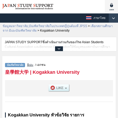
ภาษาไทย
ข้อมูลมหาวิทยาลัย,บัณฑิตวิทยาลัยในประเทศญี่ปุ่นต้องที่ JPSS
>
เลือกสถานศึกษา
จาก มิเอะบัณฑิตวิทยาลัย
>
Kogakkan University
JAPAN STUDY SUPPORTซึ่งดำเนินงานร่วมกันของThe Asian Students
Cultural Association และBenesse Corporationให้ข้อมูลของสถาบันการศึกษา
ระดับมหาวิทยาลัย・บัณฑิตวิทยาลัย・วิทยาลัยระดับอนุปริญญา・วิทยาลัย
อาชีวศึกษากว่า1,300 แห่งที่กำลังเปิดรับสมัครนักศึกษาต่างชาติอยู่ ที่นี่จะให้
ข้อมูลรายละเอียดเกี่ยวกับKogakkan University,ข้อมูลจำเป็นสำหรับนักศึกษาต่าง
มิเอะ
/ เอกชน
ชาติเช่นGraduate school of LettersหรือGraduate ｓchool of Education
เป็นต้น,ข้อมูลของแต่ละสาขาวิจัย,ข้อมูลการสอบคัดเลือกเข้าศึกษาเช่นจำนวนคน
皇學館大学
|
Kogakkan University
ที่รับสมัครหรือจำนวนคนที่ผ่านการสอบคัดเลือกเป็นต้น,แนะนำสถานที่,การเดิน
ทางเป็นต้นไว้ด้วยดังนั้นขอเชิญใช้บริการค้นหาข้อมูลตามอัธยาศัย
Kogakkan University หัวข้อวิจัย รายการ