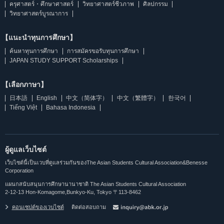
ครุศาสตร์・ศึกษาศาสตร์
วิทยาศาสตร์ชีวภาพ
ศิลปกรรม
วิทยาศาสตร์บูรณาการ
【แนะนำทุนการศึกษา】
ค้นหาทุนการศึกษา
การสมัครขอรับทุนการศึกษา
JAPAN STUDY SUPPORT Scholarships
【เลือกภาษา】
日本語
English
中文（简体字）
中文（繁體字）
한국어
Tiếng Việt
Bahasa Indonesia
ผู้ดูแลเว็บไซต์
เว็บไซต์นี้เป็นเวบที่ดูแลร่วมกันของThe Asian Students Cultural Association&Benesse
Corporation
แผนกสนับสนุนการศึกษานานาชาติ The Asian Students Cultural Association
2-12-13 Hon-Komagome,Bunkyo-Ku, Tokyo 〒113-8462
คอนเซปต์ของเวบไซต์
ติดต่อสอบถาม