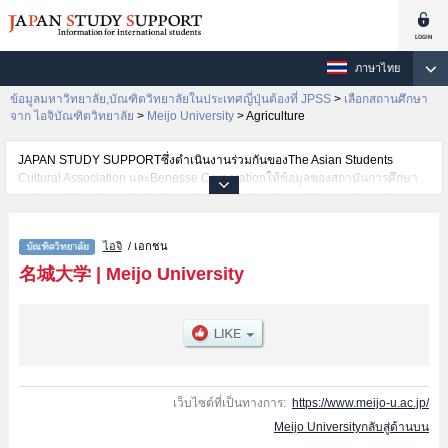
ภาษาไทย
ข้อมูลมหาวิทยาลัย,บัณฑิตวิทยาลัยในประเทศญี่ปุ่นต้องที่ JPSS
>
เลือกสถานศึกษา
จาก ไอจิบัณฑิตวิทยาลัย
>
Meijo University
>
Agriculture
JAPAN STUDY SUPPORTซึ่งดำเนินงานร่วมกันของThe Asian Students
Cultural Association และBenesse Corporationให้ข้อมูลของสถาบันการศึกษา
ระดับมหาวิทยาลัย・บัณฑิตวิทยาลัย・วิทยาลัยระดับอนุปริญญา・วิทยาลัย
อาชีวศึกษากว่า1,300 แห่งที่กำลังเปิดรับสมัครนักศึกษาต่างชาติอยู่ ที่นี่จะให้
ข้อมูลรายละเอียดเกี่ยวกับMeijo University,ข้อมูลจำเป็นสำหรับนักศึกษาต่างชาติ
ไอจิ
/ เอกชน
เช่นLawหรือBusinessหรือScience and
TechnologyหรือAgricultureหรือPharmaceutical sciencesหรือGraduate
名城大学
|
Meijo University
School of Urban ScienceหรือEconomicsหรือEnvironmental and Human
SciencesหรือHuman Studies เป็นต้น,ข้อมูลของแต่ละสาขาวิจัย,ข้อมูลการสอบ
คัดเลือกเข้าศึกษาเช่นจำนวนคนที่รับสมัครหรือจำนวนคนที่ผ่านการสอบคัดเลือก
เป็นต้น,แนะนำสถานที่,การเดินทางเป็นต้นไว้ด้วยดังนั้นขอเชิญใช้บริการค้นหา
ข้อมูลตามอัธยาศัย
เว็บไซต์ที่เป็นทางการ:
https://www.meijo-u.ac.jp/
Meijo Universityกลับสู่ด้านบน