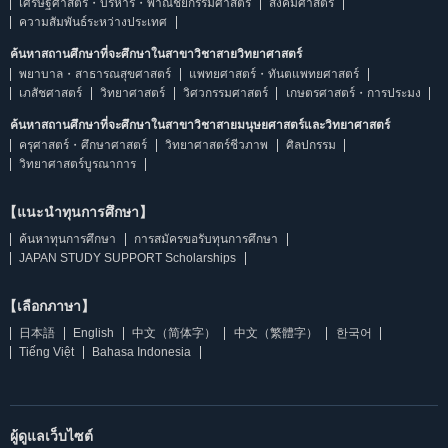
เศรษฐศาสตร์・บริหาร・พาณิชยกรรมศาสตร์
สังคมศาสตร์
ความสัมพันธ์ระหว่างประเทศ
ค้นหาสถานศึกษาที่จะศึกษาในสาขาวิชาสายวิทยาศาสตร์
พยาบาล・สาธารณสุขศาสตร์
แพทยศาสตร์・ทันตแพทยศาสตร์
เภสัชศาสตร์
วิทยาศาสตร์
วิศวกรรมศาสตร์
เกษตรศาสตร์・การประมง
ค้นหาสถานศึกษาที่จะศึกษาในสาขาวิชาสายมนุษยศาสตร์และวิทยาศาสตร์
ครุศาสตร์・ศึกษาศาสตร์
วิทยาศาสตร์ชีวภาพ
ศิลปกรรม
วิทยาศาสตร์บูรณาการ
【แนะนำทุนการศึกษา】
ค้นหาทุนการศึกษา
การสมัครขอรับทุนการศึกษา
JAPAN STUDY SUPPORT Scholarships
【เลือกภาษา】
日本語
English
中文（简体字）
中文（繁體字）
한국어
Tiếng Việt
Bahasa Indonesia
ผู้ดูแลเว็บไซต์