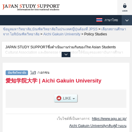
ภาษาไทย
ข้อมูลมหาวิทยาลัย,บัณฑิตวิทยาลัยในประเทศญี่ปุ่นต้องที่ JPSS
>
เลือกสถานศึกษา
จาก ไอจิบัณฑิตวิทยาลัย
>
Aichi Gakuin University
>
Policy Studies
JAPAN STUDY SUPPORTซึ่งดำเนินงานร่วมกันของThe Asian Students
Cultural Association และBenesse Corporationให้ข้อมูลของสถาบันการศึกษา
ระดับมหาวิทยาลัย・บัณฑิตวิทยาลัย・วิทยาลัยระดับอนุปริญญา・วิทยาลัย
อาชีวศึกษากว่า1,300 แห่งที่กำลังเปิดรับสมัครนักศึกษาต่างชาติอยู่ ที่นี่จะให้
ข้อมูลรายละเอียดเกี่ยวกับAichi Gakuin University,ข้อมูลจำเป็นสำหรับนักศึกษา
ไอจิ
/ เอกชน
ต่างชาติเช่นLettersหรือCommerceหรือManagementหรือLawหรือDental
SciencesหรือPolicy StudiesหรือPsyshological and Physical
愛知学院大学
|
Aichi Gakuin University
ScienceหรือPharmacyหรือEconomics เป็นต้น,ข้อมูลของแต่ละสาขาวิจัย,ข้อมูล
การสอบคัดเลือกเข้าศึกษาเช่นจำนวนคนที่รับสมัครหรือจำนวนคนที่ผ่านการสอบ
คัดเลือกเป็นต้น,แนะนำสถานที่,การเดินทางเป็นต้นไว้ด้วยดังนั้นขอเชิญใช้บริการ
ค้นหาข้อมูลตามอัธยาศัย
เว็บไซต์ที่เป็นทางการ:
https://www.agu.ac.jp/
Aichi Gakuin Universityกลับสู่ด้านบน