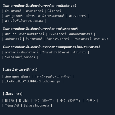
ค้นหาสถานศึกษาที่จะศึกษาในสาขาวิชาสายศิลปศาสตร์
อักษรศาสตร์
ภาษาศาสตร์
นิติศาสตร์
เศรษฐศาสตร์・บริหาร・พาณิชยกรรมศาสตร์
สังคมศาสตร์
ความสัมพันธ์ระหว่างประเทศ
ค้นหาสถานศึกษาที่จะศึกษาในสาขาวิชาสายวิทยาศาสตร์
พยาบาล・สาธารณสุขศาสตร์
แพทยศาสตร์・ทันตแพทยศาสตร์
เภสัชศาสตร์
วิทยาศาสตร์
วิศวกรรมศาสตร์
เกษตรศาสตร์・การประมง
ค้นหาสถานศึกษาที่จะศึกษาในสาขาวิชาสายมนุษยศาสตร์และวิทยาศาสตร์
ครุศาสตร์・ศึกษาศาสตร์
วิทยาศาสตร์ชีวภาพ
ศิลปกรรม
วิทยาศาสตร์บูรณาการ
【แนะนำทุนการศึกษา】
ค้นหาทุนการศึกษา
การสมัครขอรับทุนการศึกษา
JAPAN STUDY SUPPORT Scholarships
【เลือกภาษา】
日本語
English
中文（简体字）
中文（繁體字）
한국어
Tiếng Việt
Bahasa Indonesia