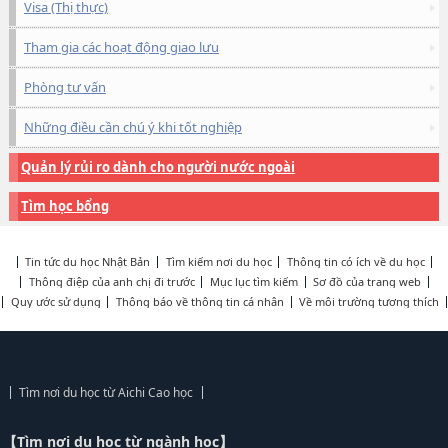
Visa (Thị thực)
Tham gia các hoạt động giao lưu
Phòng tư vấn
Những điều cần chú ý khi tốt nghiệp
Quản lý rủi ro dành cho người nước ngoài
Tìm học bổng
Tin tức du học Nhật Bản
Tìm kiếm nơi du học
Thông tin có ích về du học
Thông điệp của anh chị đi trước
Mục lục tìm kiếm
Sơ đồ của trang web
Quy ước sử dụng
Thông báo về thông tin cá nhân
Về môi trường tương thích
Tìm nơi du học từ Aichi Cao học
【Tìm nơi du học từ ngành học】