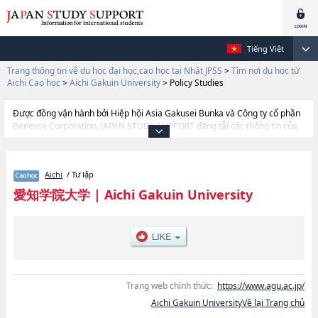
Tiếng Việt
Trang thông tin về du học đại học,cao học tại Nhật JPSS
>
Tìm nơi du học từ
Aichi Cao học
>
Aichi Gakuin University
>
Policy Studies
Được đồng vận hành bởi Hiệp hội Asia Gakusei Bunka và Công ty cổ phần
Benesse Corporation, JAPAN STUDY SUPPORT đăng tải các thông tin của
khoảng 1.300 trường đại học, cao học, trường đại học ngắn hạn, trường
chuyên môn đang tiếp nhận du học sinh.
Tại đây có đăng các thông tin chi tiết về Aichi Gakuin University, và thông
Aichi
/ Tư lập
tin cần thiết dành cho du học sinh, như là về các
LettershoặcCommercehoặcManagementhoặcLawhoặcDental
愛知学院大学
|
Aichi Gakuin University
ScienceshoặcPolicy StudieshoặcPsyshological and Physical
SciencehoặcPharmacyhoặcEconomics, thông tin về từng khoa nghiên cứu,
thông tin liên quan đến thi tuyển như số lượng tuyển sinh, số lượng trúng
tuyển, cở sở trang thiết bị, hướng dẫn địa điểm v.v...
Trang web chính thức:
https://www.agu.ac.jp/
Aichi Gakuin UniversityVề lại Trang chủ