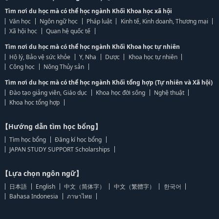
Tìm nơi du học mà có thể học ngành Khối Khoa học xã hội
Văn học
Ngôn ngữ học
Pháp luật
Kinh tế, Kinh doanh, Thương mại
Xã hội học
Quan hệ quốc tế
Tìm nơi du học mà có thể học ngành Khối Khoa học tự nhiên
Hộ lý, Bảo vệ sức khỏe
Y, Nha
Dược
Khoa học tự nhiên
Công học
Nông Thủy sản
Tìm nơi du học mà có thể học ngành Khối tổng hợp (Tự nhiên và Xã hội)
Đào tạo giảng viên, Giáo dục
Khoa học đời sống
Nghệ thuật
Khoa học tổng hợp
【Hướng dẫn tìm học bổng】
Tìm học bổng
Đăng kí học bổng
JAPAN STUDY SUPPORT Scholarships
【Lựa chọn ngôn ngữ】
日本語
English
中文（简体字）
中文（繁體字）
한국어
Bahasa Indonesia
ภาษาไทย